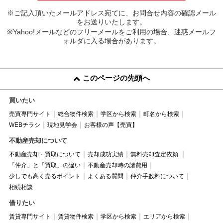
※ご記入頂いたメールアドレス宛てに、お問合せ内容の確認メール
をお送りいたします。
※Yahoo!メールなどのフリーメールをご利用の場合、迷惑メールフ
ォルダに入る場合があります。
このページの先頭へ
買いたい
売買専門サイト
総合物件検索
学区から検索
町名から検索
WEBチラシ
現地見学会
お客様の声【売買】
不動産売却について
不動産売却・買取について
売却成功実績
無料売却査定依頼
「仲介」と「買取」の違い
不動産売却時の諸費用
少しでも高く売るポイント
よくある質問
仲介手数料について
相続相談
借りたい
賃貸専門サイト
賃貸物件検索
学区から検索
エリアから検索