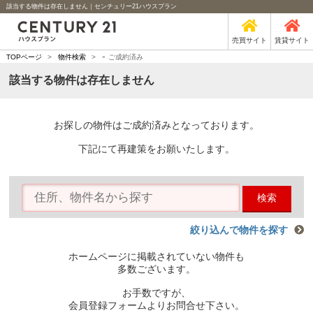
該当する物件は存在しません｜センチュリー21ハウスプラン
売買サイト
賃貸サイト
-
TOPページ
>
物件検索
>
ご成約済み
該当する物件は存在しません
お探しの物件はご成約済みとなっております。
下記にて再建策をお願いたします。
検索
絞り込んで物件を探す
ホームページに掲載されていない物件も
多数ございます。
お手数ですが、
会員登録フォームよりお問合せ下さい。