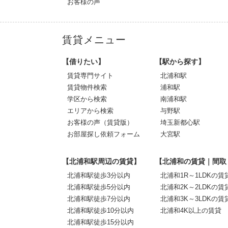
お客様の声
賃貸メニュー
【借りたい】
【駅から探す】
賃貸専門サイト
北浦和駅
賃貸物件検索
浦和駅
学区から検索
南浦和駅
エリアから検索
与野駅
お客様の声（賃貸版）
埼玉新都心駅
お部屋探し依頼フォーム
大宮駅
【北浦和駅周辺の賃貸】
【北浦和の賃貸｜間取
北浦和駅徒歩3分以内
北浦和1R～1LDKの賃
北浦和駅徒歩5分以内
北浦和2K～2LDKの賃
北浦和駅徒歩7分以内
北浦和3K～3LDKの賃
北浦和駅徒歩10分以内
北浦和4K以上の賃貸
北浦和駅徒歩15分以内