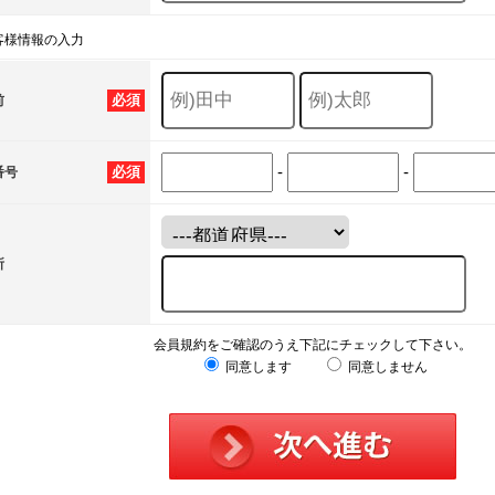
客様情報の入力
必須
前
-
-
必須
番号
所
会員規約をご確認のうえ下記にチェックして下さい。
同意します
同意しません