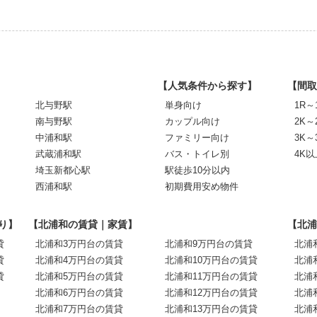
【人気条件から探す】
【間取
北与野駅
単身向け
1R～
南与野駅
カップル向け
2K～
中浦和駅
ファミリー向け
3K～
武蔵浦和駅
バス・トイレ別
4K以
埼玉新都心駅
駅徒歩10分以内
西浦和駅
初期費用安め物件
り】
【北浦和の賃貸｜家賃】
【北浦
貸
北浦和3万円台の賃貸
北浦和9万円台の賃貸
北浦
貸
北浦和4万円台の賃貸
北浦和10万円台の賃貸
北浦
貸
北浦和5万円台の賃貸
北浦和11万円台の賃貸
北浦
北浦和6万円台の賃貸
北浦和12万円台の賃貸
北浦
北浦和7万円台の賃貸
北浦和13万円台の賃貸
北浦