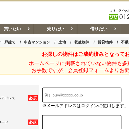
買いたい
売りたい
借りたい
古一戸建て
中古マンション
土地
収益物件
賃貸物件
不動
お探しの物件はご成約済みとなって
お部屋探しコラム
賃貸管理コ
ホームページに掲載されていない物件も多
お手数ですが、会員登録フォームよりお
必須
ルアドレス
※メールアドレスはログインに使用します。
必須
ワード