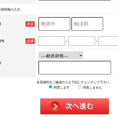
客様情報の入力
必須
前
-
-
必須
番号
所
会員規約をご確認のうえ下記にチェックして下さい。
同意します
同意しません