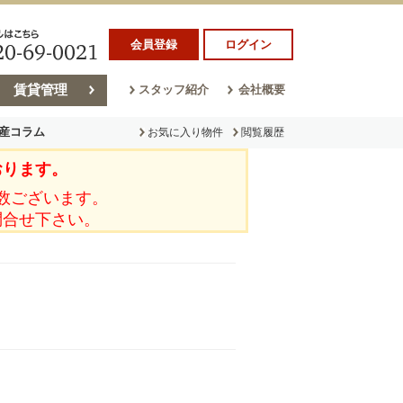
会員登録
ログイン
賃貸管理
スタッフ紹介
会社概要
産コラム
お気に入り物件
閲覧履歴
おります。
ラム
売却コラム
数ございます。
問合せ下さい。