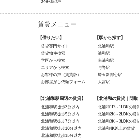
お客様の声
賃貸メニュー
【借りたい】
【駅から探す】
賃貸専門サイト
北浦和駅
賃貸物件検索
浦和駅
学区から検索
南浦和駅
エリアから検索
与野駅
お客様の声（賃貸版）
埼玉新都心駅
お部屋探し依頼フォーム
大宮駅
【北浦和駅周辺の賃貸】
【北浦和の賃貸｜間取
北浦和駅徒歩3分以内
北浦和1R～1LDKの賃
北浦和駅徒歩5分以内
北浦和2K～2LDKの賃
北浦和駅徒歩7分以内
北浦和3K～3LDKの賃
北浦和駅徒歩10分以内
北浦和4K以上の賃貸
北浦和駅徒歩15分以内