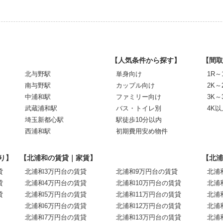
【人気条件から探す】
【間取
北与野駅
単身向け
1R～
南与野駅
カップル向け
2K～
中浦和駅
ファミリー向け
3K～
武蔵浦和駅
バス・トイレ別
4K以
埼玉新都心駅
駅徒歩10分以内
西浦和駅
初期費用安め物件
り】
【北浦和の賃貸｜家賃】
【北浦
貸
北浦和3万円台の賃貸
北浦和9万円台の賃貸
北浦
貸
北浦和4万円台の賃貸
北浦和10万円台の賃貸
北浦
貸
北浦和5万円台の賃貸
北浦和11万円台の賃貸
北浦
北浦和6万円台の賃貸
北浦和12万円台の賃貸
北浦
北浦和7万円台の賃貸
北浦和13万円台の賃貸
北浦