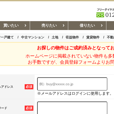
買いたい
売りたい
借りたい
古一戸建て
中古マンション
土地
収益物件
賃貸物件
不動
お探しの物件はご成約済みとなって
お部屋探しコラム
賃貸管理コ
ホームページに掲載されていない物件も多
お手数ですが、会員登録フォームよりお
必須
ルアドレス
※メールアドレスはログインに使用します。
必須
ワード