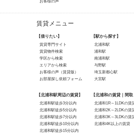
お客様の声
賃貸メニュー
【借りたい】
【駅から探す】
賃貸専門サイト
北浦和駅
賃貸物件検索
浦和駅
学区から検索
南浦和駅
エリアから検索
与野駅
お客様の声（賃貸版）
埼玉新都心駅
お部屋探し依頼フォーム
大宮駅
【北浦和駅周辺の賃貸】
【北浦和の賃貸｜間取
北浦和駅徒歩3分以内
北浦和1R～1LDKの賃
北浦和駅徒歩5分以内
北浦和2K～2LDKの賃
北浦和駅徒歩7分以内
北浦和3K～3LDKの賃
北浦和駅徒歩10分以内
北浦和4K以上の賃貸
北浦和駅徒歩15分以内