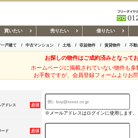
買いたい
売りたい
借りたい
古一戸建て
中古マンション
土地
収益物件
賃貸物件
不動
お探しの物件はご成約済みとなって
お部屋探しコラム
賃貸管理コ
ホームページに掲載されていない物件も多
お手数ですが、会員登録フォームよりお
必須
ルアドレス
※メールアドレスはログインに使用します。
必須
ワード