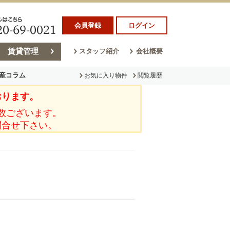
会員登録
ログイン
賃貸管理
スタッフ紹介
会社概要
産コラム
お気に入り物件
閲覧履歴
おります。
ラム
売却コラム
数ございます。
問合せ下さい。