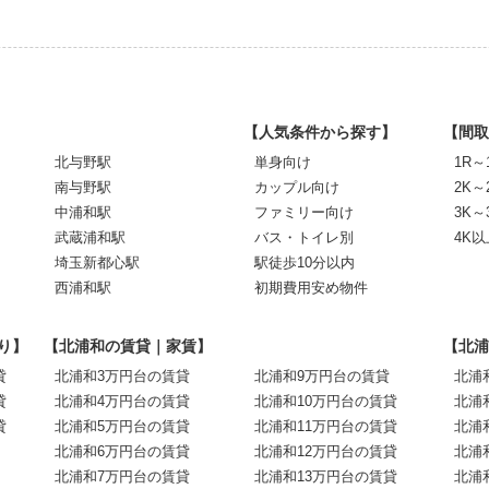
【人気条件から探す】
【間取
北与野駅
単身向け
1R～
南与野駅
カップル向け
2K～
中浦和駅
ファミリー向け
3K～
武蔵浦和駅
バス・トイレ別
4K以
埼玉新都心駅
駅徒歩10分以内
西浦和駅
初期費用安め物件
り】
【北浦和の賃貸｜家賃】
【北浦
貸
北浦和3万円台の賃貸
北浦和9万円台の賃貸
北浦
貸
北浦和4万円台の賃貸
北浦和10万円台の賃貸
北浦
貸
北浦和5万円台の賃貸
北浦和11万円台の賃貸
北浦
北浦和6万円台の賃貸
北浦和12万円台の賃貸
北浦
北浦和7万円台の賃貸
北浦和13万円台の賃貸
北浦