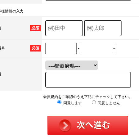
客様情報の入力
必須
前
-
-
必須
番号
所
会員規約をご確認のうえ下記にチェックして下さい。
同意します
同意しません