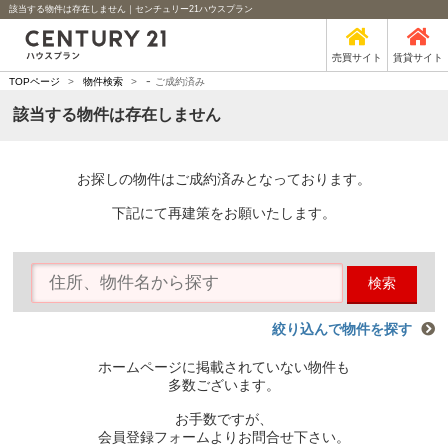
該当する物件は存在しません｜センチュリー21ハウスプラン
売買サイト
賃貸サイト
-
TOPページ
>
物件検索
>
ご成約済み
該当する物件は存在しません
お探しの物件はご成約済みとなっております。
下記にて再建策をお願いたします。
検索
絞り込んで物件を探す
ホームページに掲載されていない物件も
多数ございます。
お手数ですが、
会員登録フォームよりお問合せ下さい。