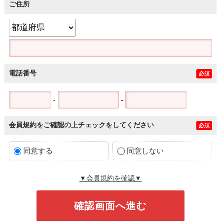
ご住所
電話番号
必須
-
-
会員規約をご確認の上チェックをしてください
必須
同意する
同意しない
▼会員規約を確認▼