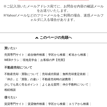
※ご記入頂いたメールアドレス宛てに、お問合せ内容の確認メール
をお送りいたします。
※Yahoo!メールなどのフリーメールをご利用の場合、迷惑メールフ
ォルダに入る場合があります。
このページの先頭へ
買いたい
売買専門サイト
総合物件検索
学区から検索
町名から検索
WEBチラシ
現地見学会
お客様の声【売買】
不動産売却について
不動産売却・買取について
売却成功実績
無料売却査定依頼
「仲介」と「買取」の違い
不動産売却時の諸費用
少しでも高く売るポイント
よくある質問
仲介手数料について
相続相談
借りたい
賃貸専門サイト
賃貸物件検索
学区から検索
エリアから検索