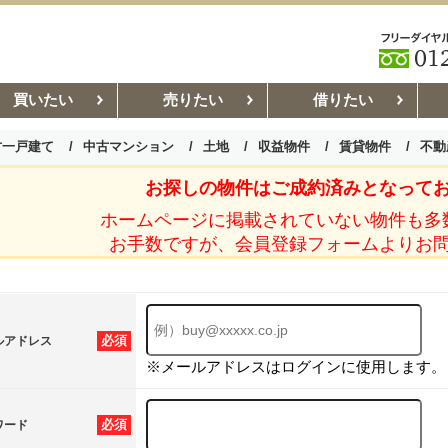
買いたい
売りたい
借りたい
古一戸建て
中古マンション
土地
収益物件
賃貸物件
不動
お探しの物件はご成約済みとなって
お部屋探しコラム
賃貸管理コ
ホームページに掲載されていない物件も多
お手数ですが、会員登録フォームよりお
必須
ルアドレス
※メールアドレスはログインに使用します。
必須
ワード