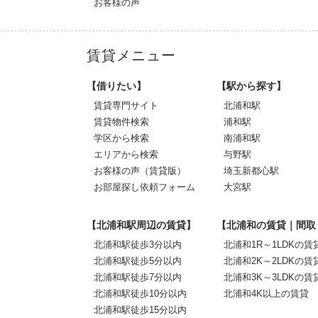
お客様の声
賃貸メニュー
【借りたい】
【駅から探す】
賃貸専門サイト
北浦和駅
賃貸物件検索
浦和駅
学区から検索
南浦和駅
エリアから検索
与野駅
お客様の声（賃貸版）
埼玉新都心駅
お部屋探し依頼フォーム
大宮駅
【北浦和駅周辺の賃貸】
【北浦和の賃貸｜間取
北浦和駅徒歩3分以内
北浦和1R～1LDKの賃
北浦和駅徒歩5分以内
北浦和2K～2LDKの賃
北浦和駅徒歩7分以内
北浦和3K～3LDKの賃
北浦和駅徒歩10分以内
北浦和4K以上の賃貸
北浦和駅徒歩15分以内