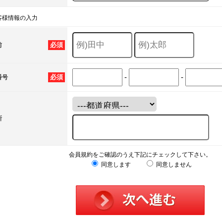
客様情報の入力
必須
前
-
-
必須
番号
所
会員規約をご確認のうえ下記にチェックして下さい。
同意します
同意しません