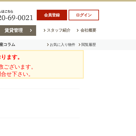
会員登録
ログイン
賃貸管理
スタッフ紹介
会社概要
産コラム
お気に入り物件
閲覧履歴
おります。
ラム
売却コラム
数ございます。
問合せ下さい。