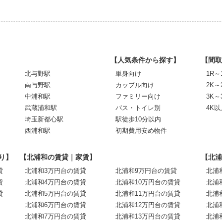
【人気条件から探す】
【間取
北与野駅
単身向け
1R～
南与野駅
カップル向け
2K～
中浦和駅
ファミリー向け
3K～
武蔵浦和駅
バス・トイレ別
4K以
埼玉新都心駅
駅徒歩10分以内
西浦和駅
初期費用安め物件
り】
【北浦和の賃貸｜家賃】
【北浦
貸
北浦和3万円台の賃貸
北浦和9万円台の賃貸
北浦
貸
北浦和4万円台の賃貸
北浦和10万円台の賃貸
北浦
貸
北浦和5万円台の賃貸
北浦和11万円台の賃貸
北浦
北浦和6万円台の賃貸
北浦和12万円台の賃貸
北浦
北浦和7万円台の賃貸
北浦和13万円台の賃貸
北浦