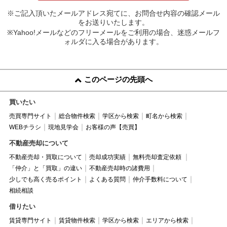
※ご記入頂いたメールアドレス宛てに、お問合せ内容の確認メール
をお送りいたします。
※Yahoo!メールなどのフリーメールをご利用の場合、迷惑メールフ
ォルダに入る場合があります。
このページの先頭へ
買いたい
売買専門サイト
総合物件検索
学区から検索
町名から検索
WEBチラシ
現地見学会
お客様の声【売買】
不動産売却について
不動産売却・買取について
売却成功実績
無料売却査定依頼
「仲介」と「買取」の違い
不動産売却時の諸費用
少しでも高く売るポイント
よくある質問
仲介手数料について
相続相談
借りたい
賃貸専門サイト
賃貸物件検索
学区から検索
エリアから検索