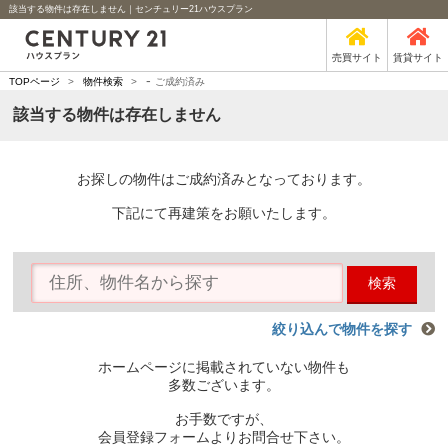
該当する物件は存在しません｜センチュリー21ハウスプラン
売買サイト
賃貸サイト
-
TOPページ
>
物件検索
>
ご成約済み
該当する物件は存在しません
お探しの物件はご成約済みとなっております。
下記にて再建策をお願いたします。
検索
絞り込んで物件を探す
ホームページに掲載されていない物件も
多数ございます。
お手数ですが、
会員登録フォームよりお問合せ下さい。