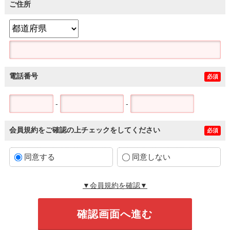
ご住所
電話番号
必須
-
-
会員規約をご確認の上チェックをしてください
必須
同意する
同意しない
▼会員規約を確認▼