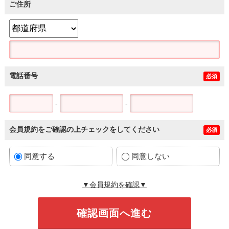
ご住所
電話番号
必須
-
-
会員規約をご確認の上チェックをしてください
必須
同意する
同意しない
▼会員規約を確認▼