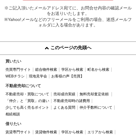
※ご記入頂いたメールアドレス宛てに、お問合せ内容の確認メール
をお送りいたします。
※Yahoo!メールなどのフリーメールをご利用の場合、迷惑メールフ
ォルダに入る場合があります。
このページの先頭へ
買いたい
売買専門サイト
総合物件検索
学区から検索
町名から検索
WEBチラシ
現地見学会
お客様の声【売買】
不動産売却について
不動産売却・買取について
売却成功実績
無料売却査定依頼
「仲介」と「買取」の違い
不動産売却時の諸費用
少しでも高く売るポイント
よくある質問
仲介手数料について
相続相談
借りたい
賃貸専門サイト
賃貸物件検索
学区から検索
エリアから検索