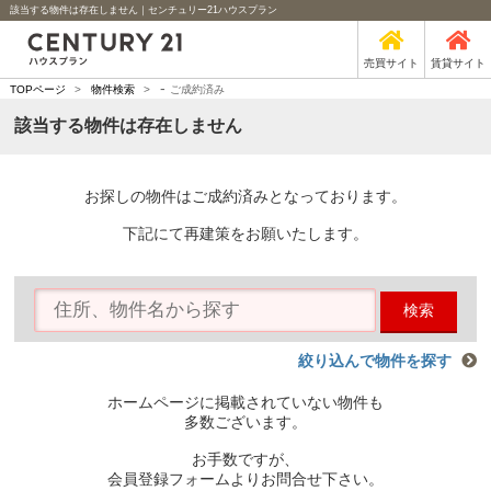
該当する物件は存在しません｜センチュリー21ハウスプラン
売買サイト
賃貸サイト
-
TOPページ
>
物件検索
>
ご成約済み
該当する物件は存在しません
お探しの物件はご成約済みとなっております。
下記にて再建策をお願いたします。
検索
絞り込んで物件を探す
ホームページに掲載されていない物件も
多数ございます。
お手数ですが、
会員登録フォームよりお問合せ下さい。