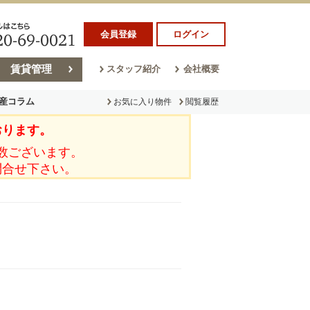
会員登録
ログイン
賃貸管理
スタッフ紹介
会社概要
産コラム
お気に入り物件
閲覧履歴
おります。
ラム
売却コラム
数ございます。
問合せ下さい。