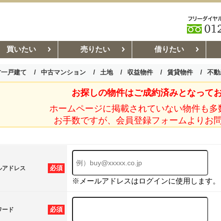
買いたい
売りたい
借りたい
古一戸建て
中古マンション
土地
収益物件
賃貸物件
不動
お探しの物件はご成約済みとなって
お部屋探しコラム
賃貸管理コ
ホームページに掲載されていない物件も多
お手数ですが、会員登録フォームよりお
必須
ルアドレス
※メールアドレスはログインに使用します。
必須
ワード