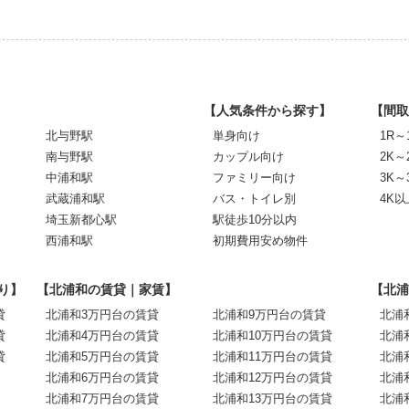
【人気条件から探す】
【間取
北与野駅
単身向け
1R～
南与野駅
カップル向け
2K～
中浦和駅
ファミリー向け
3K～
武蔵浦和駅
バス・トイレ別
4K以
埼玉新都心駅
駅徒歩10分以内
西浦和駅
初期費用安め物件
り】
【北浦和の賃貸｜家賃】
【北浦
貸
北浦和3万円台の賃貸
北浦和9万円台の賃貸
北浦
貸
北浦和4万円台の賃貸
北浦和10万円台の賃貸
北浦
貸
北浦和5万円台の賃貸
北浦和11万円台の賃貸
北浦
北浦和6万円台の賃貸
北浦和12万円台の賃貸
北浦
北浦和7万円台の賃貸
北浦和13万円台の賃貸
北浦