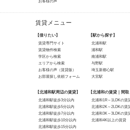
お客様の声
賃貸メニュー
【借りたい】
【駅から探す】
賃貸専門サイト
北浦和駅
賃貸物件検索
浦和駅
学区から検索
南浦和駅
エリアから検索
与野駅
お客様の声（賃貸版）
埼玉新都心駅
お部屋探し依頼フォーム
大宮駅
【北浦和駅周辺の賃貸】
【北浦和の賃貸｜間取
北浦和駅徒歩3分以内
北浦和1R～1LDKの賃
北浦和駅徒歩5分以内
北浦和2K～2LDKの賃
北浦和駅徒歩7分以内
北浦和3K～3LDKの賃
北浦和駅徒歩10分以内
北浦和4K以上の賃貸
北浦和駅徒歩15分以内