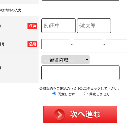
客様情報の入力
必須
前
-
-
必須
番号
所
会員規約をご確認のうえ下記にチェックして下さい。
同意します
同意しません