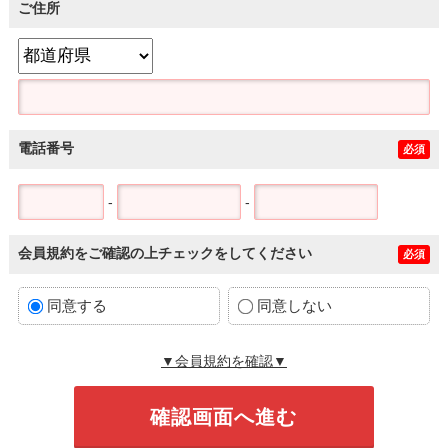
ご住所
電話番号
必須
-
-
会員規約をご確認の上チェックをしてください
必須
同意する
同意しない
▼会員規約を確認▼