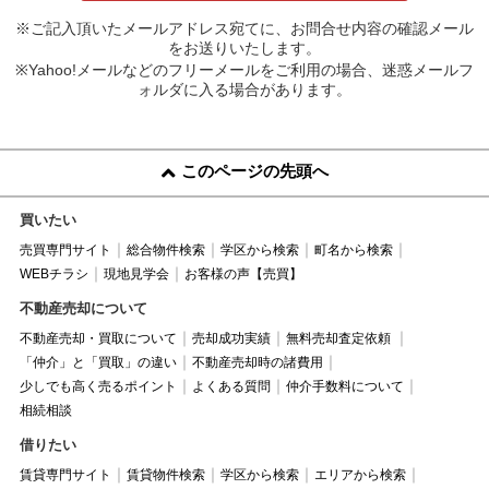
※ご記入頂いたメールアドレス宛てに、お問合せ内容の確認メール
をお送りいたします。
※Yahoo!メールなどのフリーメールをご利用の場合、迷惑メールフ
ォルダに入る場合があります。
このページの先頭へ
買いたい
売買専門サイト
総合物件検索
学区から検索
町名から検索
WEBチラシ
現地見学会
お客様の声【売買】
不動産売却について
不動産売却・買取について
売却成功実績
無料売却査定依頼
「仲介」と「買取」の違い
不動産売却時の諸費用
少しでも高く売るポイント
よくある質問
仲介手数料について
相続相談
借りたい
賃貸専門サイト
賃貸物件検索
学区から検索
エリアから検索