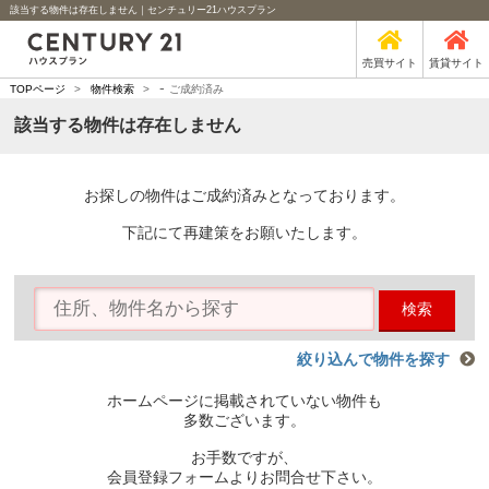
該当する物件は存在しません｜センチュリー21ハウスプラン
売買サイト
賃貸サイト
-
TOPページ
>
物件検索
>
ご成約済み
該当する物件は存在しません
お探しの物件はご成約済みとなっております。
下記にて再建策をお願いたします。
検索
絞り込んで物件を探す
ホームページに掲載されていない物件も
多数ございます。
お手数ですが、
会員登録フォームよりお問合せ下さい。