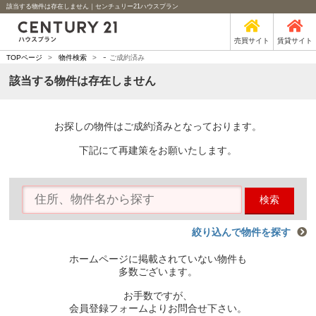
該当する物件は存在しません｜センチュリー21ハウスプラン
売買サイト
賃貸サイト
-
TOPページ
>
物件検索
>
ご成約済み
該当する物件は存在しません
お探しの物件はご成約済みとなっております。
下記にて再建策をお願いたします。
検索
絞り込んで物件を探す
ホームページに掲載されていない物件も
多数ございます。
お手数ですが、
会員登録フォームよりお問合せ下さい。