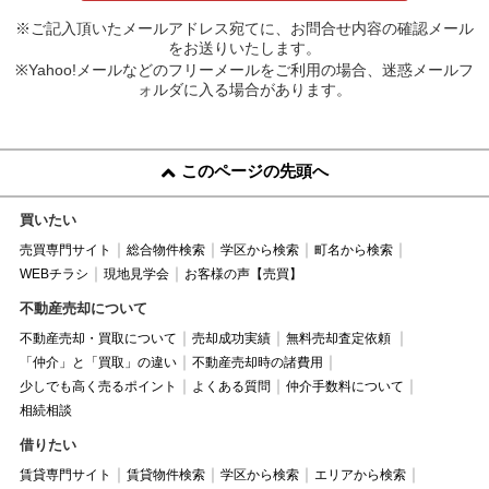
※ご記入頂いたメールアドレス宛てに、お問合せ内容の確認メール
をお送りいたします。
※Yahoo!メールなどのフリーメールをご利用の場合、迷惑メールフ
ォルダに入る場合があります。
このページの先頭へ
買いたい
売買専門サイト
総合物件検索
学区から検索
町名から検索
WEBチラシ
現地見学会
お客様の声【売買】
不動産売却について
不動産売却・買取について
売却成功実績
無料売却査定依頼
「仲介」と「買取」の違い
不動産売却時の諸費用
少しでも高く売るポイント
よくある質問
仲介手数料について
相続相談
借りたい
賃貸専門サイト
賃貸物件検索
学区から検索
エリアから検索