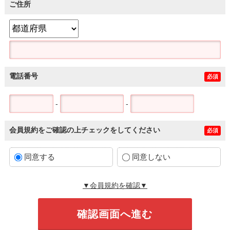
ご住所
電話番号
必須
-
-
会員規約をご確認の上チェックをしてください
必須
同意する
同意しない
▼会員規約を確認▼