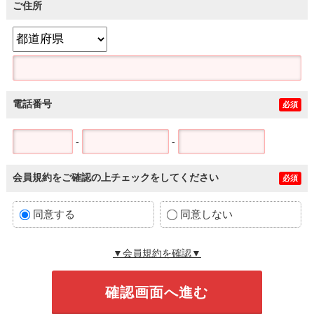
ご住所
電話番号
必須
-
-
会員規約をご確認の上チェックをしてください
必須
同意する
同意しない
▼会員規約を確認▼