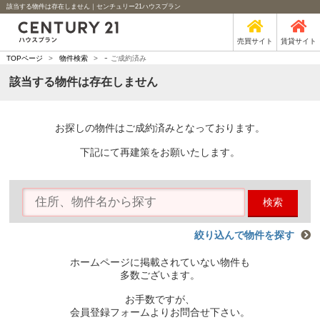
該当する物件は存在しません｜センチュリー21ハウスプラン
売買サイト
賃貸サイト
-
TOPページ
>
物件検索
>
ご成約済み
該当する物件は存在しません
お探しの物件はご成約済みとなっております。
下記にて再建策をお願いたします。
検索
絞り込んで物件を探す
ホームページに掲載されていない物件も
多数ございます。
お手数ですが、
会員登録フォームよりお問合せ下さい。