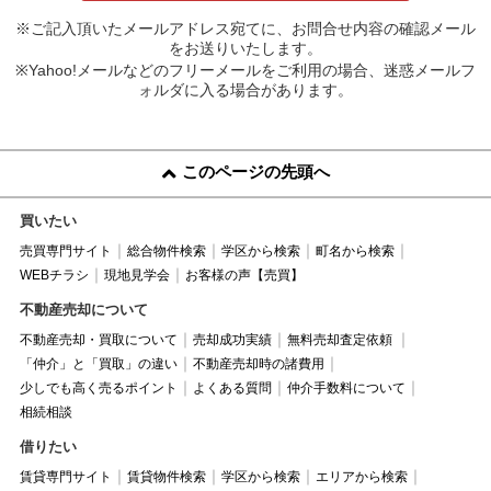
※ご記入頂いたメールアドレス宛てに、お問合せ内容の確認メール
をお送りいたします。
※Yahoo!メールなどのフリーメールをご利用の場合、迷惑メールフ
ォルダに入る場合があります。
このページの先頭へ
買いたい
売買専門サイト
総合物件検索
学区から検索
町名から検索
WEBチラシ
現地見学会
お客様の声【売買】
不動産売却について
不動産売却・買取について
売却成功実績
無料売却査定依頼
「仲介」と「買取」の違い
不動産売却時の諸費用
少しでも高く売るポイント
よくある質問
仲介手数料について
相続相談
借りたい
賃貸専門サイト
賃貸物件検索
学区から検索
エリアから検索