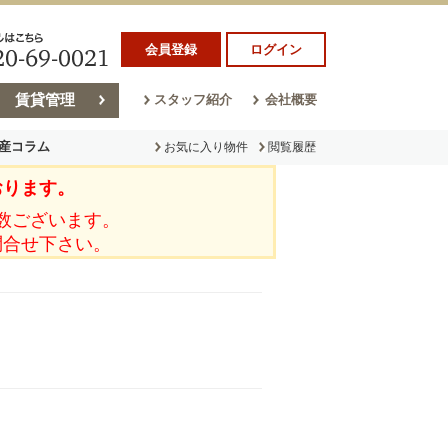
会員登録
ログイン
賃貸管理
スタッフ紹介
会社概要
産コラム
お気に入り物件
閲覧履歴
おります。
ラム
売却コラム
数ございます。
問合せ下さい。