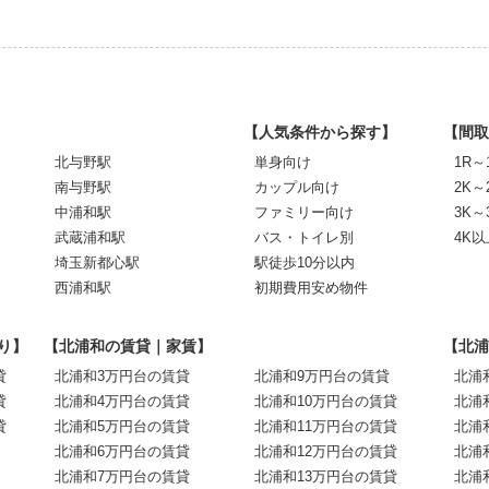
【人気条件から探す】
【間取
北与野駅
単身向け
1R～
南与野駅
カップル向け
2K～
中浦和駅
ファミリー向け
3K～
武蔵浦和駅
バス・トイレ別
4K以
埼玉新都心駅
駅徒歩10分以内
西浦和駅
初期費用安め物件
り】
【北浦和の賃貸｜家賃】
【北浦
貸
北浦和3万円台の賃貸
北浦和9万円台の賃貸
北浦
貸
北浦和4万円台の賃貸
北浦和10万円台の賃貸
北浦
貸
北浦和5万円台の賃貸
北浦和11万円台の賃貸
北浦
北浦和6万円台の賃貸
北浦和12万円台の賃貸
北浦
北浦和7万円台の賃貸
北浦和13万円台の賃貸
北浦