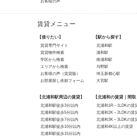
お客様の声
賃貸メニュー
【借りたい】
【駅から探す】
賃貸専門サイト
北浦和駅
賃貸物件検索
浦和駅
学区から検索
南浦和駅
エリアから検索
与野駅
お客様の声（賃貸版）
埼玉新都心駅
お部屋探し依頼フォーム
大宮駅
【北浦和駅周辺の賃貸】
【北浦和の賃貸｜間取
北浦和駅徒歩3分以内
北浦和1R～1LDKの賃
北浦和駅徒歩5分以内
北浦和2K～2LDKの賃
北浦和駅徒歩7分以内
北浦和3K～3LDKの賃
北浦和駅徒歩10分以内
北浦和4K以上の賃貸
北浦和駅徒歩15分以内