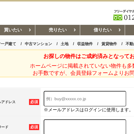
買いたい
売りたい
借りたい
古一戸建て
中古マンション
土地
収益物件
賃貸物件
不動
お探しの物件はご成約済みとなって
お部屋探しコラム
賃貸管理コ
ホームページに掲載されていない物件も多
お手数ですが、会員登録フォームよりお
必須
ルアドレス
※メールアドレスはログインに使用します。
必須
ワード