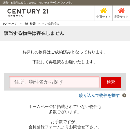
該当する物件は存在しません｜センチュリー21ハウスプラン
売買サイト
賃貸サイト
-
TOPページ
>
物件検索
>
ご成約済み
該当する物件は存在しません
お探しの物件はご成約済みとなっております。
下記にて再建策をお願いたします。
検索
絞り込んで物件を探す
ホームページに掲載されていない物件も
多数ございます。
お手数ですが、
会員登録フォームよりお問合せ下さい。