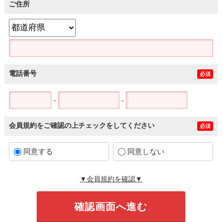
ご住所
電話番号
必須
-
-
会員規約をご確認の上チェックをしてください
必須
同意する
同意しない
▼会員規約を確認▼