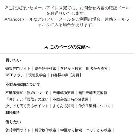
※ご記入頂いたメールアドレス宛てに、お問合せ内容の確認メール
をお送りいたします。
※Yahoo!メールなどのフリーメールをご利用の場合、迷惑メールフ
ォルダに入る場合があります。
このページの先頭へ
買いたい
売買専門サイト
総合物件検索
学区から検索
町名から検索
WEBチラシ
現地見学会
お客様の声【売買】
不動産売却について
不動産売却・買取について
売却成功実績
無料売却査定依頼
「仲介」と「買取」の違い
不動産売却時の諸費用
少しでも高く売るポイント
よくある質問
仲介手数料について
相続相談
借りたい
賃貸専門サイト
賃貸物件検索
学区から検索
エリアから検索