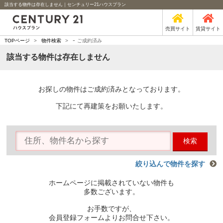
該当する物件は存在しません｜センチュリー21ハウスプラン
売買サイト
賃貸サイト
-
TOPページ
>
物件検索
>
ご成約済み
該当する物件は存在しません
お探しの物件はご成約済みとなっております。
下記にて再建策をお願いたします。
検索
絞り込んで物件を探す
ホームページに掲載されていない物件も
多数ございます。
お手数ですが、
会員登録フォームよりお問合せ下さい。