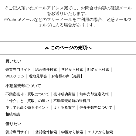
※ご記入頂いたメールアドレス宛てに、お問合せ内容の確認メール
をお送りいたします。
※Yahoo!メールなどのフリーメールをご利用の場合、迷惑メールフ
ォルダに入る場合があります。
このページの先頭へ
買いたい
売買専門サイト
総合物件検索
学区から検索
町名から検索
WEBチラシ
現地見学会
お客様の声【売買】
不動産売却について
不動産売却・買取について
売却成功実績
無料売却査定依頼
「仲介」と「買取」の違い
不動産売却時の諸費用
少しでも高く売るポイント
よくある質問
仲介手数料について
相続相談
借りたい
賃貸専門サイト
賃貸物件検索
学区から検索
エリアから検索