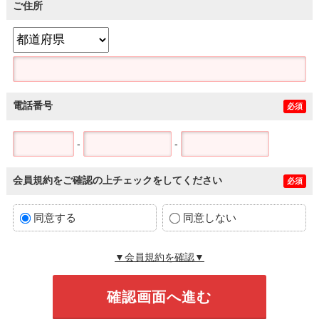
ご住所
電話番号
必須
-
-
会員規約をご確認の上チェックをしてください
必須
同意する
同意しない
▼会員規約を確認▼