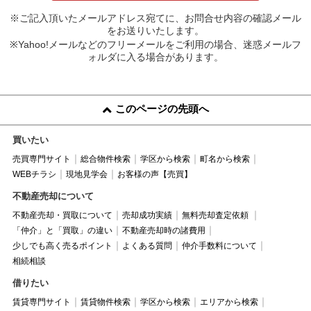
※ご記入頂いたメールアドレス宛てに、お問合せ内容の確認メール
をお送りいたします。
※Yahoo!メールなどのフリーメールをご利用の場合、迷惑メールフ
ォルダに入る場合があります。
このページの先頭へ
買いたい
売買専門サイト
総合物件検索
学区から検索
町名から検索
WEBチラシ
現地見学会
お客様の声【売買】
不動産売却について
不動産売却・買取について
売却成功実績
無料売却査定依頼
「仲介」と「買取」の違い
不動産売却時の諸費用
少しでも高く売るポイント
よくある質問
仲介手数料について
相続相談
借りたい
賃貸専門サイト
賃貸物件検索
学区から検索
エリアから検索