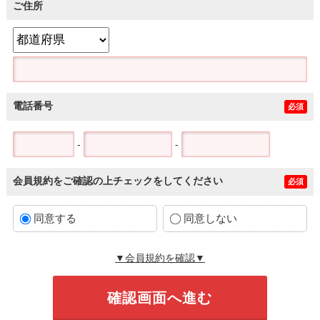
ご住所
電話番号
必須
-
-
会員規約をご確認の上チェックをしてください
必須
同意する
同意しない
▼会員規約を確認▼