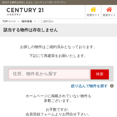
該当する物件は存在しません｜センチュリー21ハウスプラン
売買サイト
賃貸サイト
-
TOPページ
>
物件検索
>
ご成約済み
該当する物件は存在しません
お探しの物件はご成約済みとなっております。
下記にて再建策をお願いたします。
検索
絞り込んで物件を探す
ホームページに掲載されていない物件も
多数ございます。
お手数ですが、
会員登録フォームよりお問合せ下さい。