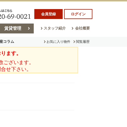
会員登録
ログイン
賃貸管理
スタッフ紹介
会社概要
産コラム
お気に入り物件
閲覧履歴
おります。
ラム
売却コラム
数ございます。
問合せ下さい。