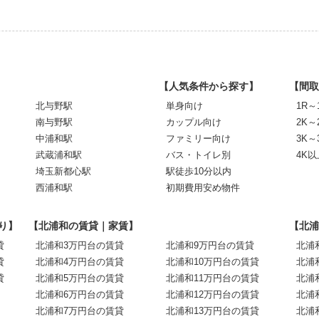
【人気条件から探す】
【間取
北与野駅
単身向け
1R～
南与野駅
カップル向け
2K～
中浦和駅
ファミリー向け
3K～
武蔵浦和駅
バス・トイレ別
4K以
埼玉新都心駅
駅徒歩10分以内
西浦和駅
初期費用安め物件
り】
【北浦和の賃貸｜家賃】
【北浦
貸
北浦和3万円台の賃貸
北浦和9万円台の賃貸
北浦
貸
北浦和4万円台の賃貸
北浦和10万円台の賃貸
北浦
貸
北浦和5万円台の賃貸
北浦和11万円台の賃貸
北浦
北浦和6万円台の賃貸
北浦和12万円台の賃貸
北浦
北浦和7万円台の賃貸
北浦和13万円台の賃貸
北浦