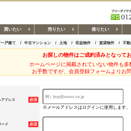
買いたい
売りたい
借りたい
古一戸建て
中古マンション
土地
収益物件
賃貸物件
不動
お探しの物件はご成約済みとなって
お部屋探しコラム
賃貸管理コ
ホームページに掲載されていない物件も多
お手数ですが、会員登録フォームよりお
必須
ルアドレス
※メールアドレスはログインに使用します。
必須
ワード