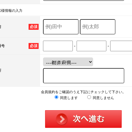
客様情報の入力
必須
前
-
-
必須
番号
所
会員規約をご確認のうえ下記にチェックして下さい。
同意します
同意しません