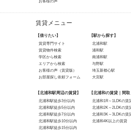
お客様の声
賃貸メニュー
【借りたい】
【駅から探す】
賃貸専門サイト
北浦和駅
賃貸物件検索
浦和駅
学区から検索
南浦和駅
エリアから検索
与野駅
お客様の声（賃貸版）
埼玉新都心駅
お部屋探し依頼フォーム
大宮駅
【北浦和駅周辺の賃貸】
【北浦和の賃貸｜間取
北浦和駅徒歩3分以内
北浦和1R～1LDKの賃
北浦和駅徒歩5分以内
北浦和2K～2LDKの賃
北浦和駅徒歩7分以内
北浦和3K～3LDKの賃
北浦和駅徒歩10分以内
北浦和4K以上の賃貸
北浦和駅徒歩15分以内