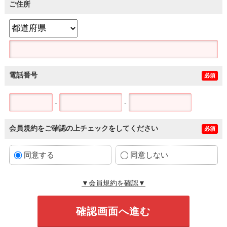
ご住所
電話番号
必須
-
-
会員規約をご確認の上チェックをしてください
必須
同意する
同意しない
▼会員規約を確認▼