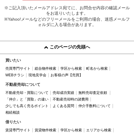
※ご記入頂いたメールアドレス宛てに、お問合せ内容の確認メール
をお送りいたします。
※Yahoo!メールなどのフリーメールをご利用の場合、迷惑メールフ
ォルダに入る場合があります。
このページの先頭へ
買いたい
売買専門サイト
総合物件検索
学区から検索
町名から検索
WEBチラシ
現地見学会
お客様の声【売買】
不動産売却について
不動産売却・買取について
売却成功実績
無料売却査定依頼
「仲介」と「買取」の違い
不動産売却時の諸費用
少しでも高く売るポイント
よくある質問
仲介手数料について
相続相談
借りたい
賃貸専門サイト
賃貸物件検索
学区から検索
エリアから検索