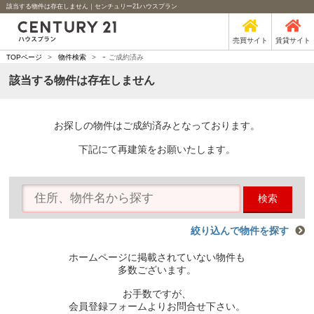
該当する物件は存在しません｜センチュリー21ハウスプラン
売買サイト
賃貸サイト
-
TOPページ
>
物件検索
>
ご成約済み
該当する物件は存在しません
お探しの物件はご成約済みとなっております。
下記にて再建策をお願いたします。
検索
絞り込んで物件を探す
ホームページに掲載されていない物件も
多数ございます。
お手数ですが、
会員登録フォームよりお問合せ下さい。