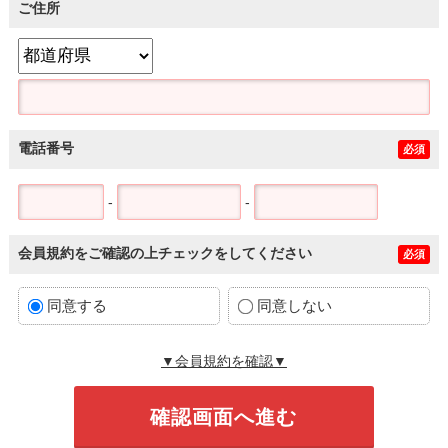
ご住所
電話番号
必須
-
-
会員規約をご確認の上チェックをしてください
必須
同意する
同意しない
▼会員規約を確認▼