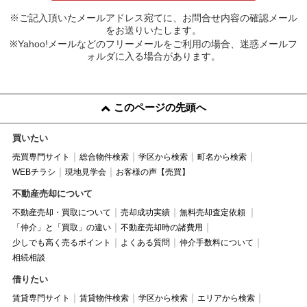
※ご記入頂いたメールアドレス宛てに、お問合せ内容の確認メール
をお送りいたします。
※Yahoo!メールなどのフリーメールをご利用の場合、迷惑メールフ
ォルダに入る場合があります。
このページの先頭へ
買いたい
売買専門サイト
総合物件検索
学区から検索
町名から検索
WEBチラシ
現地見学会
お客様の声【売買】
不動産売却について
不動産売却・買取について
売却成功実績
無料売却査定依頼
「仲介」と「買取」の違い
不動産売却時の諸費用
少しでも高く売るポイント
よくある質問
仲介手数料について
相続相談
借りたい
賃貸専門サイト
賃貸物件検索
学区から検索
エリアから検索