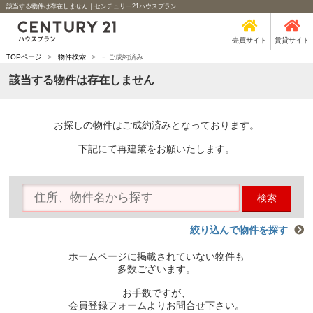
該当する物件は存在しません｜センチュリー21ハウスプラン
売買サイト
賃貸サイト
-
TOPページ
>
物件検索
>
ご成約済み
該当する物件は存在しません
お探しの物件はご成約済みとなっております。
下記にて再建策をお願いたします。
検索
絞り込んで物件を探す
ホームページに掲載されていない物件も
多数ございます。
お手数ですが、
会員登録フォームよりお問合せ下さい。