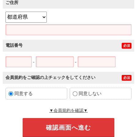
ご住所
電話番号
必須
-
-
会員規約をご確認の上チェックをしてください
必須
同意する
同意しない
▼会員規約を確認▼