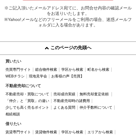
※ご記入頂いたメールアドレス宛てに、お問合せ内容の確認メール
をお送りいたします。
※Yahoo!メールなどのフリーメールをご利用の場合、迷惑メールフ
ォルダに入る場合があります。
このページの先頭へ
買いたい
売買専門サイト
総合物件検索
学区から検索
町名から検索
WEBチラシ
現地見学会
お客様の声【売買】
不動産売却について
不動産売却・買取について
売却成功実績
無料売却査定依頼
「仲介」と「買取」の違い
不動産売却時の諸費用
少しでも高く売るポイント
よくある質問
仲介手数料について
相続相談
借りたい
賃貸専門サイト
賃貸物件検索
学区から検索
エリアから検索