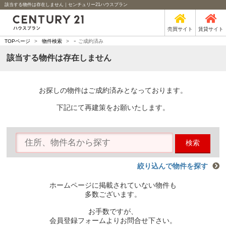
該当する物件は存在しません｜センチュリー21ハウスプラン
売買サイト
賃貸サイト
-
TOPページ
>
物件検索
>
ご成約済み
該当する物件は存在しません
お探しの物件はご成約済みとなっております。
下記にて再建策をお願いたします。
検索
絞り込んで物件を探す
ホームページに掲載されていない物件も
多数ございます。
お手数ですが、
会員登録フォームよりお問合せ下さい。