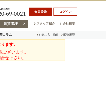
会員登録
ログイン
賃貸管理
スタッフ紹介
会社概要
産コラム
お気に入り物件
閲覧履歴
おります。
ラム
売却コラム
数ございます。
問合せ下さい。