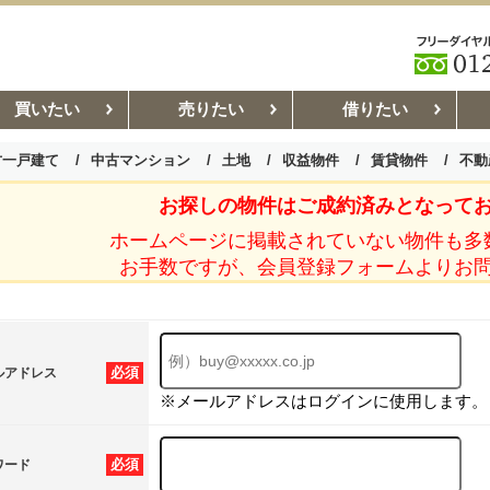
買いたい
売りたい
借りたい
古一戸建て
中古マンション
土地
収益物件
賃貸物件
不動
お探しの物件はご成約済みとなって
お部屋探しコラム
賃貸管理コ
ホームページに掲載されていない物件も多
お手数ですが、会員登録フォームよりお
必須
ルアドレス
※メールアドレスはログインに使用します。
必須
ワード