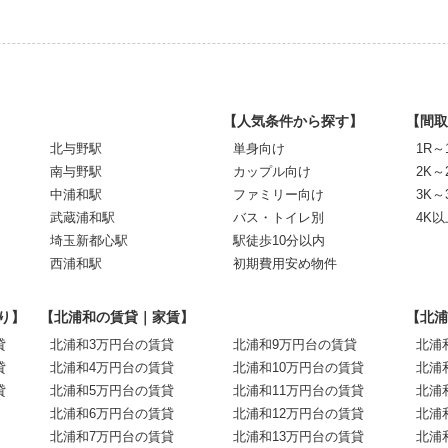
【人気条件から探す】
【間取
北与野駅
単身向け
1R～
南与野駅
カップル向け
2K～
中浦和駅
ファミリー向け
3K～
武蔵浦和駅
バス・トイレ別
4K以
埼玉新都心駅
駅徒歩10分以内
西浦和駅
初期費用安め物件
り】
【北浦和の賃貸｜家賃】
【北浦
貸
北浦和3万円台の賃貸
北浦和9万円台の賃貸
北浦
貸
北浦和4万円台の賃貸
北浦和10万円台の賃貸
北浦
貸
北浦和5万円台の賃貸
北浦和11万円台の賃貸
北浦
北浦和6万円台の賃貸
北浦和12万円台の賃貸
北浦
北浦和7万円台の賃貸
北浦和13万円台の賃貸
北浦