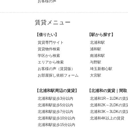
お客様の声
賃貸メニュー
【借りたい】
【駅から探す】
賃貸専門サイト
北浦和駅
賃貸物件検索
浦和駅
学区から検索
南浦和駅
エリアから検索
与野駅
お客様の声（賃貸版）
埼玉新都心駅
お部屋探し依頼フォーム
大宮駅
【北浦和駅周辺の賃貸】
【北浦和の賃貸｜間取
北浦和駅徒歩3分以内
北浦和1R～1LDKの賃
北浦和駅徒歩5分以内
北浦和2K～2LDKの賃
北浦和駅徒歩7分以内
北浦和3K～3LDKの賃
北浦和駅徒歩10分以内
北浦和4K以上の賃貸
北浦和駅徒歩15分以内