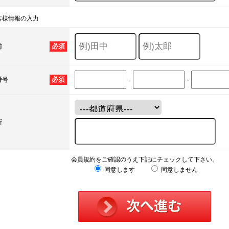
客様情報の入力
必須
前
-
-
必須
番号
所
会員規約をご確認のうえ下記にチェックして下さい。
同意します
同意しません