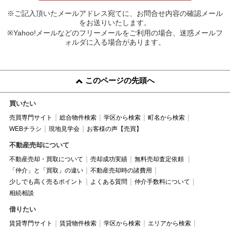
※ご記入頂いたメールアドレス宛てに、お問合せ内容の確認メール
をお送りいたします。
※Yahoo!メールなどのフリーメールをご利用の場合、迷惑メールフ
ォルダに入る場合があります。
このページの先頭へ
買いたい
売買専門サイト
総合物件検索
学区から検索
町名から検索
WEBチラシ
現地見学会
お客様の声【売買】
不動産売却について
不動産売却・買取について
売却成功実績
無料売却査定依頼
「仲介」と「買取」の違い
不動産売却時の諸費用
少しでも高く売るポイント
よくある質問
仲介手数料について
相続相談
借りたい
賃貸専門サイト
賃貸物件検索
学区から検索
エリアから検索