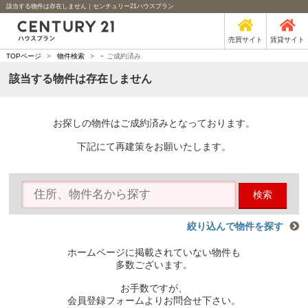
該当する物件は存在しません｜センチュリー21ハウスプラン
売買サイト
賃貸サイト
-
TOPページ
>
物件検索
>
ご成約済み
該当する物件は存在しません
お探しの物件はご成約済みとなっております。
下記にて再建策をお願いたします。
検索
絞り込んで物件を探す
ホームページに掲載されていない物件も
多数ございます。
お手数ですが、
会員登録フォームよりお問合せ下さい。