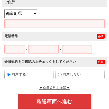
ご住所
電話番号
必須
-
-
会員規約をご確認の上チェックをしてください
必須
同意する
同意しない
▼会員規約を確認▼