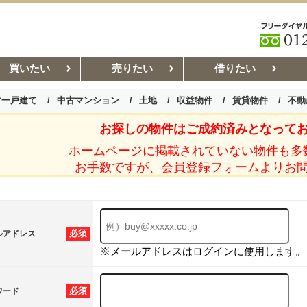
買いたい
売りたい
借りたい
古一戸建て
中古マンション
土地
収益物件
賃貸物件
不動
お探しの物件はご成約済みとなって
お部屋探しコラム
賃貸管理コ
ホームページに掲載されていない物件も多
お手数ですが、会員登録フォームよりお
必須
ルアドレス
※メールアドレスはログインに使用します。
必須
ワード