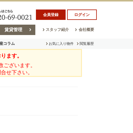
会員登録
ログイン
賃貸管理
スタッフ紹介
会社概要
産コラム
お気に入り物件
閲覧履歴
おります。
ラム
売却コラム
数ございます。
問合せ下さい。