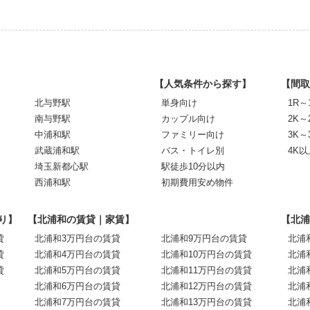
【人気条件から探す】
【間取
北与野駅
単身向け
1R～
南与野駅
カップル向け
2K～
中浦和駅
ファミリー向け
3K～
武蔵浦和駅
バス・トイレ別
4K以
埼玉新都心駅
駅徒歩10分以内
西浦和駅
初期費用安め物件
り】
【北浦和の賃貸｜家賃】
【北浦
貸
北浦和3万円台の賃貸
北浦和9万円台の賃貸
北浦
貸
北浦和4万円台の賃貸
北浦和10万円台の賃貸
北浦
貸
北浦和5万円台の賃貸
北浦和11万円台の賃貸
北浦
北浦和6万円台の賃貸
北浦和12万円台の賃貸
北浦
北浦和7万円台の賃貸
北浦和13万円台の賃貸
北浦