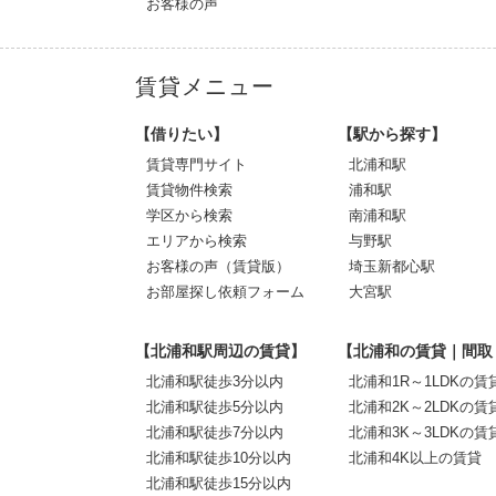
お客様の声
賃貸メニュー
【借りたい】
【駅から探す】
賃貸専門サイト
北浦和駅
賃貸物件検索
浦和駅
学区から検索
南浦和駅
エリアから検索
与野駅
お客様の声（賃貸版）
埼玉新都心駅
お部屋探し依頼フォーム
大宮駅
【北浦和駅周辺の賃貸】
【北浦和の賃貸｜間取
北浦和駅徒歩3分以内
北浦和1R～1LDKの賃
北浦和駅徒歩5分以内
北浦和2K～2LDKの賃
北浦和駅徒歩7分以内
北浦和3K～3LDKの賃
北浦和駅徒歩10分以内
北浦和4K以上の賃貸
北浦和駅徒歩15分以内