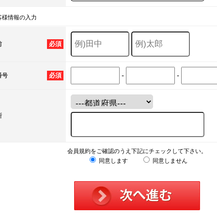
客様情報の入力
必須
前
-
-
必須
番号
所
会員規約をご確認のうえ下記にチェックして下さい。
同意します
同意しません