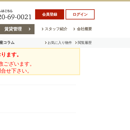
会員登録
ログイン
賃貸管理
スタッフ紹介
会社概要
産コラム
お気に入り物件
閲覧履歴
おります。
ラム
売却コラム
数ございます。
問合せ下さい。