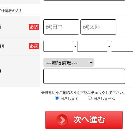
客様情報の入力
必須
前
-
-
必須
番号
所
会員規約をご確認のうえ下記にチェックして下さい。
同意します
同意しません