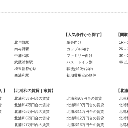
【人気条件から探す】
【間取
北与野駅
単身向け
1R～
南与野駅
カップル向け
2K～
中浦和駅
ファミリー向け
3K～
武蔵浦和駅
バス・トイレ別
4K以
埼玉新都心駅
駅徒歩10分以内
西浦和駅
初期費用安め物件
り】
【北浦和の賃貸｜家賃】
【北浦
貸
北浦和3万円台の賃貸
北浦和9万円台の賃貸
北浦
貸
北浦和4万円台の賃貸
北浦和10万円台の賃貸
北浦
貸
北浦和5万円台の賃貸
北浦和11万円台の賃貸
北浦
北浦和6万円台の賃貸
北浦和12万円台の賃貸
北浦
北浦和7万円台の賃貸
北浦和13万円台の賃貸
北浦