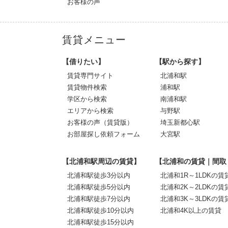
お客様の声
賃貸メニュー
【借りたい】
【駅から探す】
賃貸専門サイト
北浦和駅
賃貸物件検索
浦和駅
学区から検索
南浦和駅
エリアから検索
与野駅
お客様の声（賃貸版）
埼玉新都心駅
お部屋探し依頼フォーム
大宮駅
【北浦和駅周辺の賃貸】
【北浦和の賃貸｜間取
北浦和駅徒歩3分以内
北浦和1R～1LDKの賃
北浦和駅徒歩5分以内
北浦和2K～2LDKの賃
北浦和駅徒歩7分以内
北浦和3K～3LDKの賃
北浦和駅徒歩10分以内
北浦和4K以上の賃貸
北浦和駅徒歩15分以内