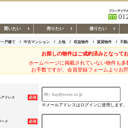
買いたい
売りたい
借りたい
古一戸建て
中古マンション
土地
収益物件
賃貸物件
不動
お探しの物件はご成約済みとなって
お部屋探しコラム
賃貸管理コ
ホームページに掲載されていない物件も多
お手数ですが、会員登録フォームよりお
必須
ルアドレス
※メールアドレスはログインに使用します。
必須
ワード