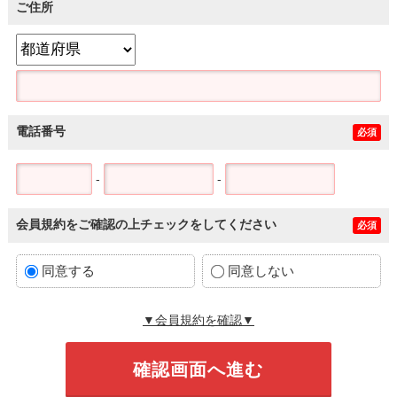
ご住所
電話番号
必須
-
-
会員規約をご確認の上チェックをしてください
必須
同意する
同意しない
▼会員規約を確認▼