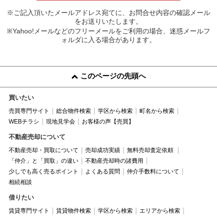
※ご記入頂いたメールアドレス宛てに、お問合せ内容の確認メール
をお送りいたします。
※Yahoo!メールなどのフリーメールをご利用の場合、迷惑メールフ
ォルダに入る場合があります。
このページの先頭へ
買いたい
売買専門サイト
総合物件検索
学区から検索
町名から検索
WEBチラシ
現地見学会
お客様の声【売買】
不動産売却について
不動産売却・買取について
売却成功実績
無料売却査定依頼
「仲介」と「買取」の違い
不動産売却時の諸費用
少しでも高く売るポイント
よくある質問
仲介手数料について
相続相談
借りたい
賃貸専門サイト
賃貸物件検索
学区から検索
エリアから検索