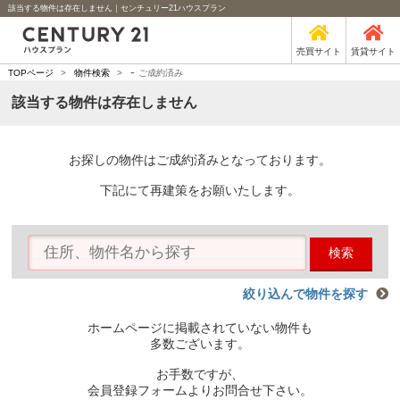
該当する物件は存在しません｜センチュリー21ハウスプラン
売買サイト
賃貸サイト
-
TOPページ
>
物件検索
>
ご成約済み
該当する物件は存在しません
お探しの物件はご成約済みとなっております。
下記にて再建策をお願いたします。
検索
絞り込んで物件を探す
ホームページに掲載されていない物件も
多数ございます。
お手数ですが、
会員登録フォームよりお問合せ下さい。