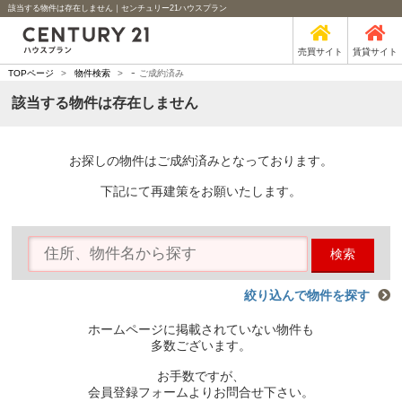
該当する物件は存在しません｜センチュリー21ハウスプラン
売買サイト
賃貸サイト
-
TOPページ
>
物件検索
>
ご成約済み
該当する物件は存在しません
お探しの物件はご成約済みとなっております。
下記にて再建策をお願いたします。
検索
絞り込んで物件を探す
ホームページに掲載されていない物件も
多数ございます。
お手数ですが、
会員登録フォームよりお問合せ下さい。