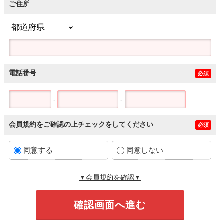
ご住所
電話番号
必須
-
-
会員規約をご確認の上チェックをしてください
必須
同意する
同意しない
▼会員規約を確認▼