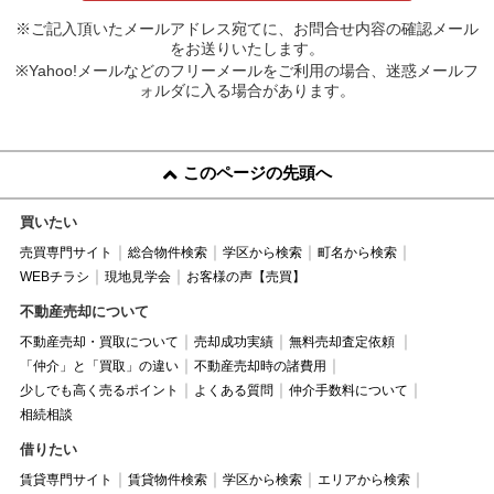
※ご記入頂いたメールアドレス宛てに、お問合せ内容の確認メール
をお送りいたします。
※Yahoo!メールなどのフリーメールをご利用の場合、迷惑メールフ
ォルダに入る場合があります。
このページの先頭へ
買いたい
売買専門サイト
総合物件検索
学区から検索
町名から検索
WEBチラシ
現地見学会
お客様の声【売買】
不動産売却について
不動産売却・買取について
売却成功実績
無料売却査定依頼
「仲介」と「買取」の違い
不動産売却時の諸費用
少しでも高く売るポイント
よくある質問
仲介手数料について
相続相談
借りたい
賃貸専門サイト
賃貸物件検索
学区から検索
エリアから検索