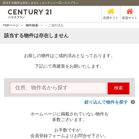
該当する物件は存在しません｜センチュリー21ハウスプラン
売買サイト
賃貸サイト
-
TOPページ
>
物件検索
>
ご成約済み
該当する物件は存在しません
お探しの物件はご成約済みとなっております。
下記にて再建策をお願いたします。
検索
絞り込んで物件を探す
ホームページに掲載されていない物件も
多数ございます。
お手数ですが、
会員登録フォームよりお問合せ下さい。