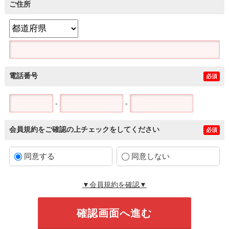
ご住所
電話番号
必須
-
-
会員規約をご確認の上チェックをしてください
必須
同意する
同意しない
▼会員規約を確認▼