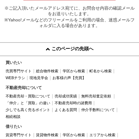
※ご記入頂いたメールアドレス宛てに、お問合せ内容の確認メール
をお送りいたします。
※Yahoo!メールなどのフリーメールをご利用の場合、迷惑メールフ
ォルダに入る場合があります。
このページの先頭へ
買いたい
売買専門サイト
総合物件検索
学区から検索
町名から検索
WEBチラシ
現地見学会
お客様の声【売買】
不動産売却について
不動産売却・買取について
売却成功実績
無料売却査定依頼
「仲介」と「買取」の違い
不動産売却時の諸費用
少しでも高く売るポイント
よくある質問
仲介手数料について
相続相談
借りたい
賃貸専門サイト
賃貸物件検索
学区から検索
エリアから検索