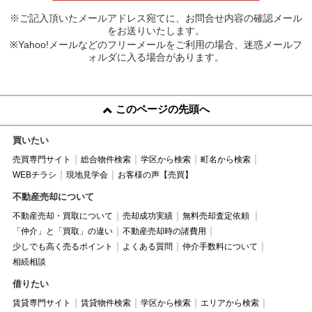
※ご記入頂いたメールアドレス宛てに、お問合せ内容の確認メール
をお送りいたします。
※Yahoo!メールなどのフリーメールをご利用の場合、迷惑メールフ
ォルダに入る場合があります。
このページの先頭へ
買いたい
売買専門サイト
総合物件検索
学区から検索
町名から検索
WEBチラシ
現地見学会
お客様の声【売買】
不動産売却について
不動産売却・買取について
売却成功実績
無料売却査定依頼
「仲介」と「買取」の違い
不動産売却時の諸費用
少しでも高く売るポイント
よくある質問
仲介手数料について
相続相談
借りたい
賃貸専門サイト
賃貸物件検索
学区から検索
エリアから検索