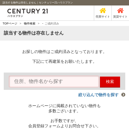
該当する物件は存在しません｜センチュリー21ハウスプラン
売買サイト
賃貸サイト
-
TOPページ
>
物件検索
>
ご成約済み
該当する物件は存在しません
お探しの物件はご成約済みとなっております。
下記にて再建策をお願いたします。
検索
絞り込んで物件を探す
ホームページに掲載されていない物件も
多数ございます。
お手数ですが、
会員登録フォームよりお問合せ下さい。