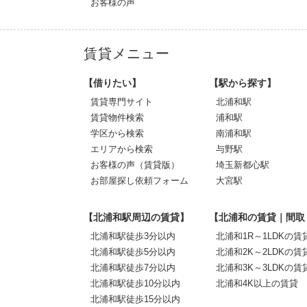
お客様の声
賃貸メニュー
【借りたい】
【駅から探す】
賃貸専門サイト
北浦和駅
賃貸物件検索
浦和駅
学区から検索
南浦和駅
エリアから検索
与野駅
お客様の声（賃貸版）
埼玉新都心駅
お部屋探し依頼フォーム
大宮駅
【北浦和駅周辺の賃貸】
【北浦和の賃貸｜間取
北浦和駅徒歩3分以内
北浦和1R～1LDKの賃
北浦和駅徒歩5分以内
北浦和2K～2LDKの賃
北浦和駅徒歩7分以内
北浦和3K～3LDKの賃
北浦和駅徒歩10分以内
北浦和4K以上の賃貸
北浦和駅徒歩15分以内