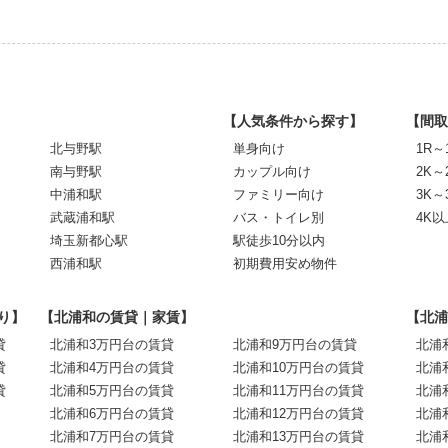
【人気条件から探す】
【間取
北与野駅
単身向け
1R～
南与野駅
カップル向け
2K～
中浦和駅
ファミリー向け
3K～
武蔵浦和駅
バス・トイレ別
4K以
埼玉新都心駅
駅徒歩10分以内
西浦和駅
初期費用安め物件
り】
【北浦和の賃貸｜家賃】
【北浦
貸
北浦和3万円台の賃貸
北浦和9万円台の賃貸
北浦
貸
北浦和4万円台の賃貸
北浦和10万円台の賃貸
北浦
貸
北浦和5万円台の賃貸
北浦和11万円台の賃貸
北浦
北浦和6万円台の賃貸
北浦和12万円台の賃貸
北浦
北浦和7万円台の賃貸
北浦和13万円台の賃貸
北浦