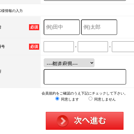
客様情報の入力
必須
前
-
-
必須
番号
所
会員規約をご確認のうえ下記にチェックして下さい。
同意します
同意しません