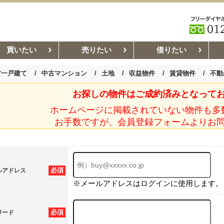
買いたい
売りたい
借りたい
古一戸建て
中古マンション
土地
収益物件
賃貸物件
不動
お探しの物件はご成約済みとなって
お部屋探しコラム
賃貸管理コ
ホームページに掲載されていない物件も多
お手数ですが、会員登録フォームよりお
必須
ルアドレス
※メールアドレスはログインに使用します。
必須
ワード