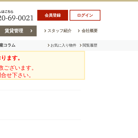
会員登録
ログイン
賃貸管理
スタッフ紹介
会社概要
産コラム
お気に入り物件
閲覧履歴
おります。
ラム
売却コラム
数ございます。
問合せ下さい。