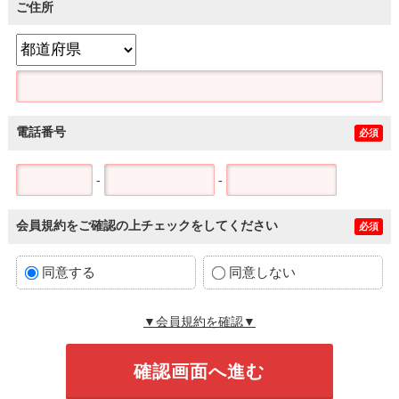
ご住所
電話番号
必須
-
-
会員規約をご確認の上チェックをしてください
必須
同意する
同意しない
▼会員規約を確認▼