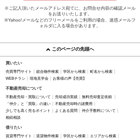
※ご記入頂いたメールアドレス宛てに、お問合せ内容の確認メール
をお送りいたします。
※Yahoo!メールなどのフリーメールをご利用の場合、迷惑メールフ
ォルダに入る場合があります。
このページの先頭へ
買いたい
売買専門サイト
総合物件検索
学区から検索
町名から検索
WEBチラシ
現地見学会
お客様の声【売買】
不動産売却について
不動産売却・買取について
売却成功実績
無料売却査定依頼
「仲介」と「買取」の違い
不動産売却時の諸費用
少しでも高く売るポイント
よくある質問
仲介手数料について
相続相談
借りたい
賃貸専門サイト
賃貸物件検索
学区から検索
エリアから検索