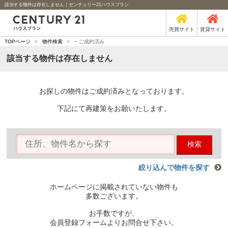
該当する物件は存在しません｜センチュリー21ハウスプラン
売買サイト
賃貸サイト
-
TOPページ
>
物件検索
>
ご成約済み
該当する物件は存在しません
お探しの物件はご成約済みとなっております。
下記にて再建策をお願いたします。
検索
絞り込んで物件を探す
ホームページに掲載されていない物件も
多数ございます。
お手数ですが、
会員登録フォームよりお問合せ下さい。