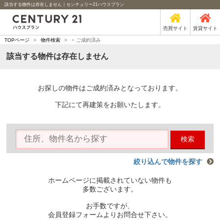
該当する物件は存在しません｜センチュリー21ハウスプラン
売買サイト
賃貸サイト
-
TOPページ
>
物件検索
>
ご成約済み
該当する物件は存在しません
お探しの物件はご成約済みとなっております。
下記にて再建策をお願いたします。
検索
絞り込んで物件を探す
ホームページに掲載されていない物件も
多数ございます。
お手数ですが、
会員登録フォームよりお問合せ下さい。