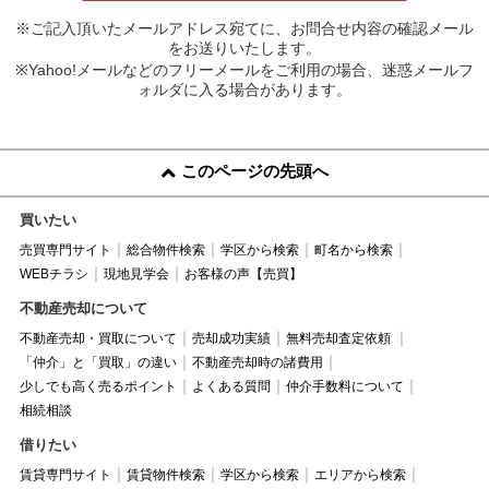
※ご記入頂いたメールアドレス宛てに、お問合せ内容の確認メール
をお送りいたします。
※Yahoo!メールなどのフリーメールをご利用の場合、迷惑メールフ
ォルダに入る場合があります。
このページの先頭へ
買いたい
売買専門サイト
総合物件検索
学区から検索
町名から検索
WEBチラシ
現地見学会
お客様の声【売買】
不動産売却について
不動産売却・買取について
売却成功実績
無料売却査定依頼
「仲介」と「買取」の違い
不動産売却時の諸費用
少しでも高く売るポイント
よくある質問
仲介手数料について
相続相談
借りたい
賃貸専門サイト
賃貸物件検索
学区から検索
エリアから検索