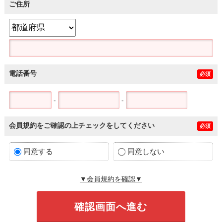
ご住所
電話番号
必須
-
-
会員規約をご確認の上チェックをしてください
必須
同意する
同意しない
▼会員規約を確認▼