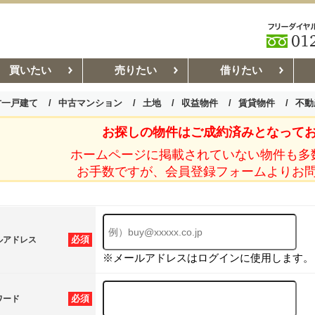
買いたい
売りたい
借りたい
古一戸建て
中古マンション
土地
収益物件
賃貸物件
不動
お探しの物件はご成約済みとなって
お部屋探しコラム
賃貸管理コ
ホームページに掲載されていない物件も多
お手数ですが、会員登録フォームよりお
必須
ルアドレス
※メールアドレスはログインに使用します。
必須
ワード