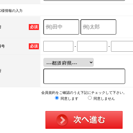
客様情報の入力
必須
前
-
-
必須
番号
所
会員規約をご確認のうえ下記にチェックして下さい。
同意します
同意しません