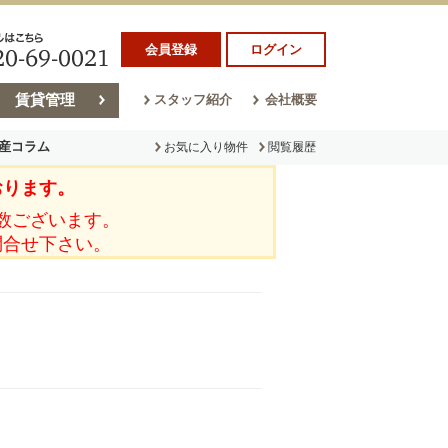
会員登録
ログイン
賃貸管理
スタッフ紹介
会社概要
産コラム
お気に入り物件
閲覧履歴
おります。
ラム
売却コラム
数ございます。
問合せ下さい。