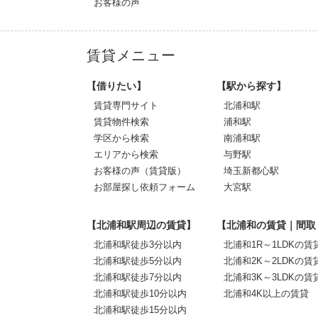
お客様の声
賃貸メニュー
【借りたい】
【駅から探す】
賃貸専門サイト
北浦和駅
賃貸物件検索
浦和駅
学区から検索
南浦和駅
エリアから検索
与野駅
お客様の声（賃貸版）
埼玉新都心駅
お部屋探し依頼フォーム
大宮駅
【北浦和駅周辺の賃貸】
【北浦和の賃貸｜間取
北浦和駅徒歩3分以内
北浦和1R～1LDKの賃
北浦和駅徒歩5分以内
北浦和2K～2LDKの賃
北浦和駅徒歩7分以内
北浦和3K～3LDKの賃
北浦和駅徒歩10分以内
北浦和4K以上の賃貸
北浦和駅徒歩15分以内