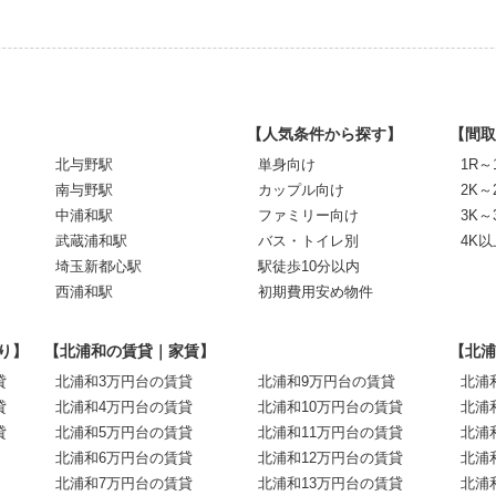
【人気条件から探す】
【間取
北与野駅
単身向け
1R～
南与野駅
カップル向け
2K～
中浦和駅
ファミリー向け
3K～
武蔵浦和駅
バス・トイレ別
4K以
埼玉新都心駅
駅徒歩10分以内
西浦和駅
初期費用安め物件
り】
【北浦和の賃貸｜家賃】
【北浦
貸
北浦和3万円台の賃貸
北浦和9万円台の賃貸
北浦
貸
北浦和4万円台の賃貸
北浦和10万円台の賃貸
北浦
貸
北浦和5万円台の賃貸
北浦和11万円台の賃貸
北浦
北浦和6万円台の賃貸
北浦和12万円台の賃貸
北浦
北浦和7万円台の賃貸
北浦和13万円台の賃貸
北浦