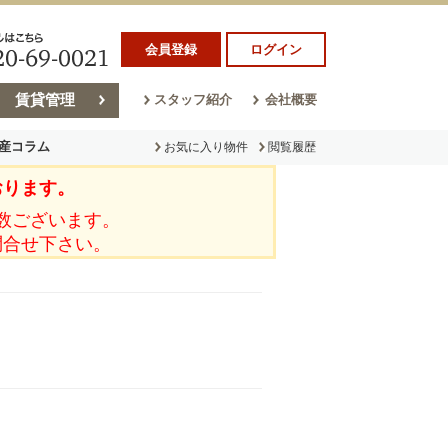
会員登録
ログイン
賃貸管理
スタッフ紹介
会社概要
産コラム
お気に入り物件
閲覧履歴
おります。
ラム
売却コラム
数ございます。
問合せ下さい。