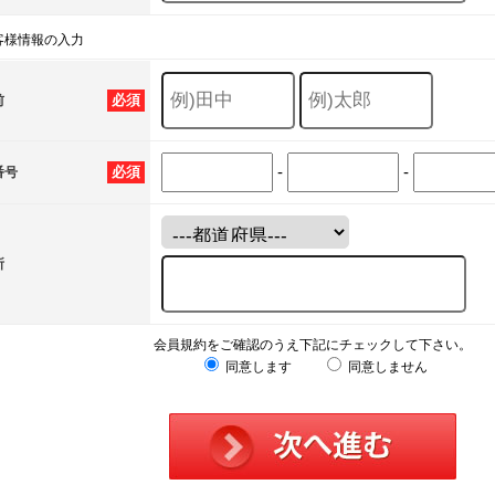
客様情報の入力
必須
前
-
-
必須
番号
所
会員規約をご確認のうえ下記にチェックして下さい。
同意します
同意しません