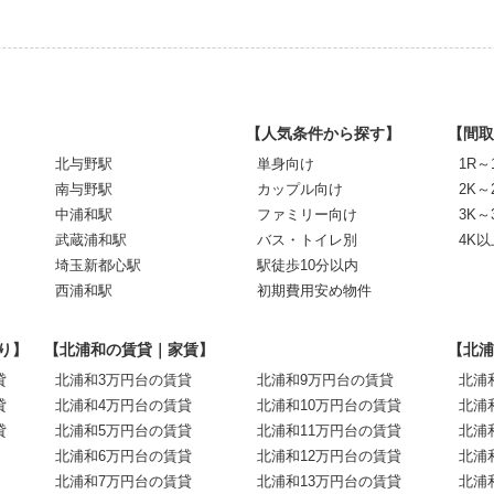
【人気条件から探す】
【間取
北与野駅
単身向け
1R～
南与野駅
カップル向け
2K～
中浦和駅
ファミリー向け
3K～
武蔵浦和駅
バス・トイレ別
4K以
埼玉新都心駅
駅徒歩10分以内
西浦和駅
初期費用安め物件
り】
【北浦和の賃貸｜家賃】
【北浦
貸
北浦和3万円台の賃貸
北浦和9万円台の賃貸
北浦
貸
北浦和4万円台の賃貸
北浦和10万円台の賃貸
北浦
貸
北浦和5万円台の賃貸
北浦和11万円台の賃貸
北浦
北浦和6万円台の賃貸
北浦和12万円台の賃貸
北浦
北浦和7万円台の賃貸
北浦和13万円台の賃貸
北浦