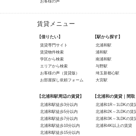
お客様の声
賃貸メニュー
【借りたい】
【駅から探す】
賃貸専門サイト
北浦和駅
賃貸物件検索
浦和駅
学区から検索
南浦和駅
エリアから検索
与野駅
お客様の声（賃貸版）
埼玉新都心駅
お部屋探し依頼フォーム
大宮駅
【北浦和駅周辺の賃貸】
【北浦和の賃貸｜間取
北浦和駅徒歩3分以内
北浦和1R～1LDKの賃
北浦和駅徒歩5分以内
北浦和2K～2LDKの賃
北浦和駅徒歩7分以内
北浦和3K～3LDKの賃
北浦和駅徒歩10分以内
北浦和4K以上の賃貸
北浦和駅徒歩15分以内