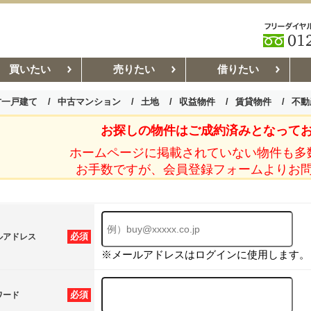
買いたい
売りたい
借りたい
古一戸建て
中古マンション
土地
収益物件
賃貸物件
不動
お探しの物件はご成約済みとなって
お部屋探しコラム
賃貸管理コ
ホームページに掲載されていない物件も多
お手数ですが、会員登録フォームよりお
必須
ルアドレス
※メールアドレスはログインに使用します。
必須
ワード