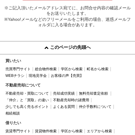
※ご記入頂いたメールアドレス宛てに、お問合せ内容の確認メール
をお送りいたします。
※Yahoo!メールなどのフリーメールをご利用の場合、迷惑メールフ
ォルダに入る場合があります。
このページの先頭へ
買いたい
売買専門サイト
総合物件検索
学区から検索
町名から検索
WEBチラシ
現地見学会
お客様の声【売買】
不動産売却について
不動産売却・買取について
売却成功実績
無料売却査定依頼
「仲介」と「買取」の違い
不動産売却時の諸費用
少しでも高く売るポイント
よくある質問
仲介手数料について
相続相談
借りたい
賃貸専門サイト
賃貸物件検索
学区から検索
エリアから検索