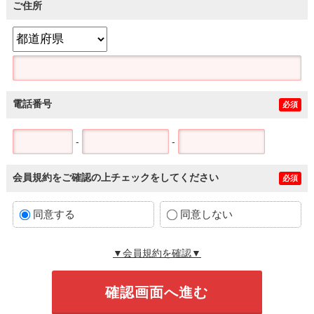
ご住所
電話番号
必須
-
-
会員規約をご確認の上チェックをしてください
必須
同意する
同意しない
▼会員規約を確認▼