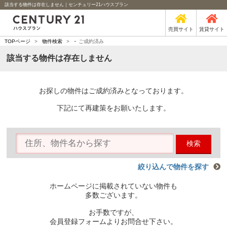
該当する物件は存在しません｜センチュリー21ハウスプラン
売買サイト
賃貸サイト
-
TOPページ
>
物件検索
>
ご成約済み
該当する物件は存在しません
お探しの物件はご成約済みとなっております。
下記にて再建策をお願いたします。
検索
絞り込んで物件を探す
ホームページに掲載されていない物件も
多数ございます。
お手数ですが、
会員登録フォームよりお問合せ下さい。