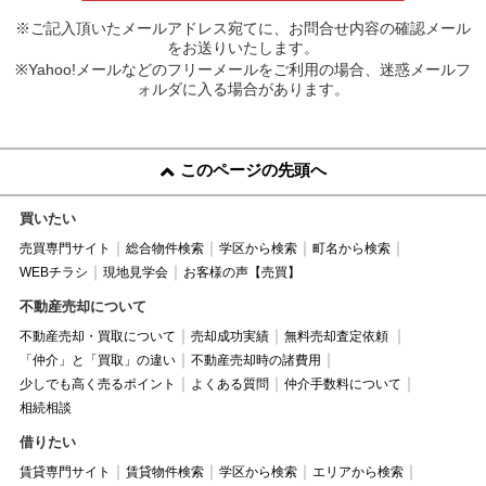
※ご記入頂いたメールアドレス宛てに、お問合せ内容の確認メール
をお送りいたします。
※Yahoo!メールなどのフリーメールをご利用の場合、迷惑メールフ
ォルダに入る場合があります。
このページの先頭へ
買いたい
売買専門サイト
総合物件検索
学区から検索
町名から検索
WEBチラシ
現地見学会
お客様の声【売買】
不動産売却について
不動産売却・買取について
売却成功実績
無料売却査定依頼
「仲介」と「買取」の違い
不動産売却時の諸費用
少しでも高く売るポイント
よくある質問
仲介手数料について
相続相談
借りたい
賃貸専門サイト
賃貸物件検索
学区から検索
エリアから検索