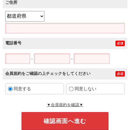
ご住所
電話番号
必須
-
-
会員規約をご確認の上チェックをしてください
必須
同意する
同意しない
▼会員規約を確認▼