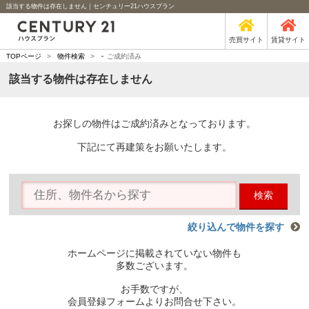
該当する物件は存在しません｜センチュリー21ハウスプラン
売買サイト
賃貸サイト
-
TOPページ
>
物件検索
>
ご成約済み
該当する物件は存在しません
お探しの物件はご成約済みとなっております。
下記にて再建策をお願いたします。
検索
絞り込んで物件を探す
ホームページに掲載されていない物件も
多数ございます。
お手数ですが、
会員登録フォームよりお問合せ下さい。