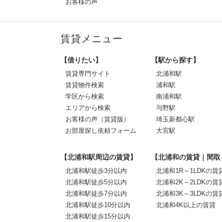
お客様の声
賃貸メニュー
【借りたい】
【駅から探す】
賃貸専門サイト
北浦和駅
賃貸物件検索
浦和駅
学区から検索
南浦和駅
エリアから検索
与野駅
お客様の声（賃貸版）
埼玉新都心駅
お部屋探し依頼フォーム
大宮駅
【北浦和駅周辺の賃貸】
【北浦和の賃貸｜間取
北浦和駅徒歩3分以内
北浦和1R～1LDKの賃
北浦和駅徒歩5分以内
北浦和2K～2LDKの賃
北浦和駅徒歩7分以内
北浦和3K～3LDKの賃
北浦和駅徒歩10分以内
北浦和4K以上の賃貸
北浦和駅徒歩15分以内