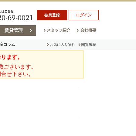
会員登録
ログイン
賃貸管理
スタッフ紹介
会社概要
産コラム
お気に入り物件
閲覧履歴
おります。
ラム
売却コラム
数ございます。
問合せ下さい。