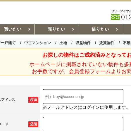
買いたい
売りたい
借りたい
古一戸建て
中古マンション
土地
収益物件
賃貸物件
不動
お探しの物件はご成約済みとなって
お部屋探しコラム
賃貸管理コ
ホームページに掲載されていない物件も多
お手数ですが、会員登録フォームよりお
必須
ルアドレス
※メールアドレスはログインに使用します。
必須
ワード