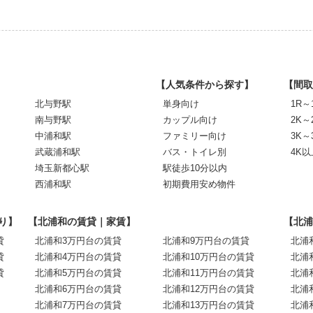
【人気条件から探す】
【間取
北与野駅
単身向け
1R～
南与野駅
カップル向け
2K～
中浦和駅
ファミリー向け
3K～
武蔵浦和駅
バス・トイレ別
4K以
埼玉新都心駅
駅徒歩10分以内
西浦和駅
初期費用安め物件
り】
【北浦和の賃貸｜家賃】
【北浦
貸
北浦和3万円台の賃貸
北浦和9万円台の賃貸
北浦
貸
北浦和4万円台の賃貸
北浦和10万円台の賃貸
北浦
貸
北浦和5万円台の賃貸
北浦和11万円台の賃貸
北浦
北浦和6万円台の賃貸
北浦和12万円台の賃貸
北浦
北浦和7万円台の賃貸
北浦和13万円台の賃貸
北浦