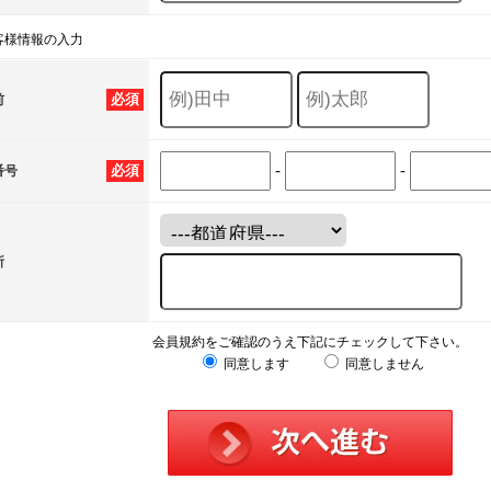
客様情報の入力
必須
前
-
-
必須
番号
所
会員規約をご確認のうえ下記にチェックして下さい。
同意します
同意しません