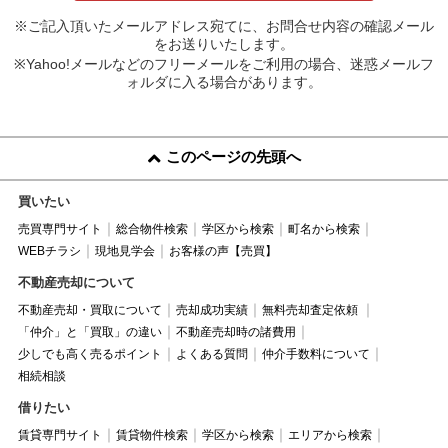
※ご記入頂いたメールアドレス宛てに、お問合せ内容の確認メール
をお送りいたします。
※Yahoo!メールなどのフリーメールをご利用の場合、迷惑メールフ
ォルダに入る場合があります。
このページの先頭へ
買いたい
売買専門サイト
総合物件検索
学区から検索
町名から検索
WEBチラシ
現地見学会
お客様の声【売買】
不動産売却について
不動産売却・買取について
売却成功実績
無料売却査定依頼
「仲介」と「買取」の違い
不動産売却時の諸費用
少しでも高く売るポイント
よくある質問
仲介手数料について
相続相談
借りたい
賃貸専門サイト
賃貸物件検索
学区から検索
エリアから検索