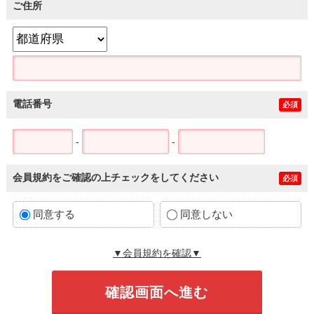
ご住所
電話番号
必須
-
-
会員規約をご確認の上チェックをしてください
必須
同意する
同意しない
▼会員規約を確認▼