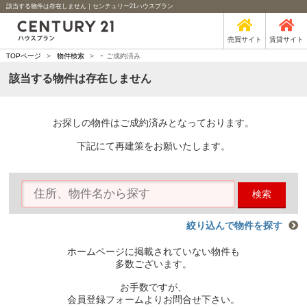
該当する物件は存在しません｜センチュリー21ハウスプラン
売買サイト
賃貸サイト
-
TOPページ
>
物件検索
>
ご成約済み
該当する物件は存在しません
お探しの物件はご成約済みとなっております。
下記にて再建策をお願いたします。
検索
絞り込んで物件を探す
ホームページに掲載されていない物件も
多数ございます。
お手数ですが、
会員登録フォームよりお問合せ下さい。