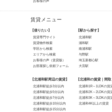
お客様の声
賃貸メニュー
【借りたい】
【駅から探す】
賃貸専門サイト
北浦和駅
賃貸物件検索
浦和駅
学区から検索
南浦和駅
エリアから検索
与野駅
お客様の声（賃貸版）
埼玉新都心駅
お部屋探し依頼フォーム
大宮駅
【北浦和駅周辺の賃貸】
【北浦和の賃貸｜間取
北浦和駅徒歩3分以内
北浦和1R～1LDKの賃
北浦和駅徒歩5分以内
北浦和2K～2LDKの賃
北浦和駅徒歩7分以内
北浦和3K～3LDKの賃
北浦和駅徒歩10分以内
北浦和4K以上の賃貸
北浦和駅徒歩15分以内