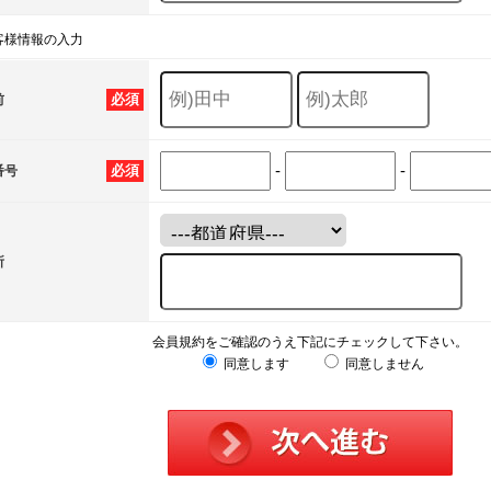
客様情報の入力
必須
前
-
-
必須
番号
所
会員規約をご確認のうえ下記にチェックして下さい。
同意します
同意しません