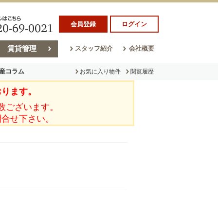
会員登録
ログイン
賃貸管理
スタッフ紹介
会社概要
産コラム
お気に入り物件
閲覧履歴
おります。
ラム
売却コラム
数ございます。
問合せ下さい。