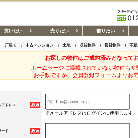
買いたい
売りたい
借りたい
古一戸建て
中古マンション
土地
収益物件
賃貸物件
不動
お探しの物件はご成約済みとなって
お部屋探しコラム
賃貸管理コ
ホームページに掲載されていない物件も多
お手数ですが、会員登録フォームよりお
必須
ルアドレス
※メールアドレスはログインに使用します。
必須
ワード