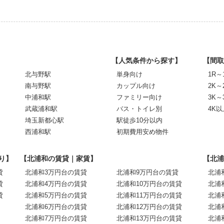
【人気条件から探す】
【間取
北与野駅
単身向け
1R～
南与野駅
カップル向け
2K～
中浦和駅
ファミリー向け
3K～
武蔵浦和駅
バス・トイレ別
4K以
埼玉新都心駅
駅徒歩10分以内
西浦和駅
初期費用安め物件
り】
【北浦和の賃貸｜家賃】
【北浦
貸
北浦和3万円台の賃貸
北浦和9万円台の賃貸
北浦
貸
北浦和4万円台の賃貸
北浦和10万円台の賃貸
北浦
貸
北浦和5万円台の賃貸
北浦和11万円台の賃貸
北浦
北浦和6万円台の賃貸
北浦和12万円台の賃貸
北浦
北浦和7万円台の賃貸
北浦和13万円台の賃貸
北浦