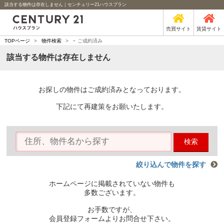
該当する物件は存在しません｜センチュリー21ハウスプラン
売買サイト
賃貸サイト
-
TOPページ
>
物件検索
>
ご成約済み
該当する物件は存在しません
お探しの物件はご成約済みとなっております。
下記にて再建策をお願いたします。
検索
絞り込んで物件を探す
ホームページに掲載されていない物件も
多数ございます。
お手数ですが、
会員登録フォームよりお問合せ下さい。