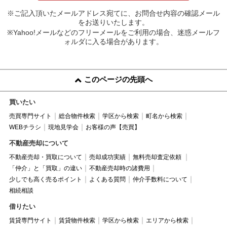
※ご記入頂いたメールアドレス宛てに、お問合せ内容の確認メール
をお送りいたします。
※Yahoo!メールなどのフリーメールをご利用の場合、迷惑メールフ
ォルダに入る場合があります。
このページの先頭へ
買いたい
売買専門サイト
総合物件検索
学区から検索
町名から検索
WEBチラシ
現地見学会
お客様の声【売買】
不動産売却について
不動産売却・買取について
売却成功実績
無料売却査定依頼
「仲介」と「買取」の違い
不動産売却時の諸費用
少しでも高く売るポイント
よくある質問
仲介手数料について
相続相談
借りたい
賃貸専門サイト
賃貸物件検索
学区から検索
エリアから検索