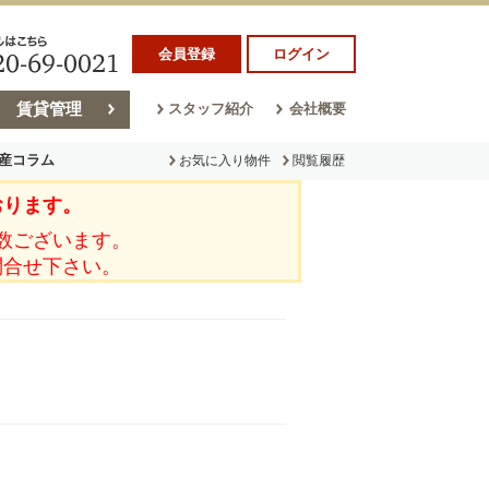
会員登録
ログイン
賃貸管理
スタッフ紹介
会社概要
産コラム
お気に入り物件
閲覧履歴
おります。
ラム
売却コラム
数ございます。
問合せ下さい。