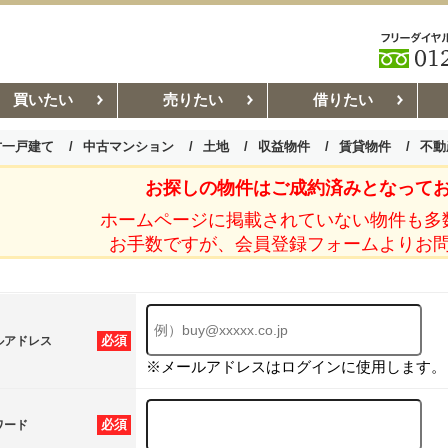
買いたい
売りたい
借りたい
古一戸建て
中古マンション
土地
収益物件
賃貸物件
不動
お探しの物件はご成約済みとなって
お部屋探しコラム
賃貸管理コ
ホームページに掲載されていない物件も多
お手数ですが、会員登録フォームよりお
必須
ルアドレス
※メールアドレスはログインに使用します。
必須
ワード