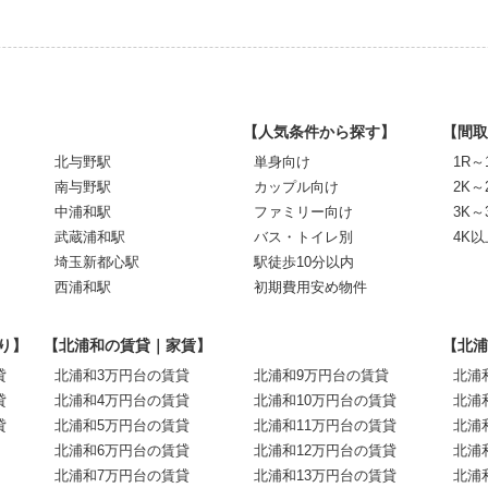
【人気条件から探す】
【間取
北与野駅
単身向け
1R～
南与野駅
カップル向け
2K～
中浦和駅
ファミリー向け
3K～
武蔵浦和駅
バス・トイレ別
4K以
埼玉新都心駅
駅徒歩10分以内
西浦和駅
初期費用安め物件
り】
【北浦和の賃貸｜家賃】
【北浦
貸
北浦和3万円台の賃貸
北浦和9万円台の賃貸
北浦
貸
北浦和4万円台の賃貸
北浦和10万円台の賃貸
北浦
貸
北浦和5万円台の賃貸
北浦和11万円台の賃貸
北浦
北浦和6万円台の賃貸
北浦和12万円台の賃貸
北浦
北浦和7万円台の賃貸
北浦和13万円台の賃貸
北浦