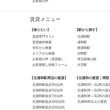
お客様の声
賃貸メニュー
【借りたい】
【駅から探す】
賃貸専門サイト
北浦和駅
賃貸物件検索
浦和駅
学区から検索
南浦和駅
エリアから検索
与野駅
お客様の声（賃貸版）
埼玉新都心駅
お部屋探し依頼フォーム
大宮駅
【北浦和駅周辺の賃貸】
【北浦和の賃貸｜間取
北浦和駅徒歩3分以内
北浦和1R～1LDKの賃
北浦和駅徒歩5分以内
北浦和2K～2LDKの賃
北浦和駅徒歩7分以内
北浦和3K～3LDKの賃
北浦和駅徒歩10分以内
北浦和4K以上の賃貸
北浦和駅徒歩15分以内