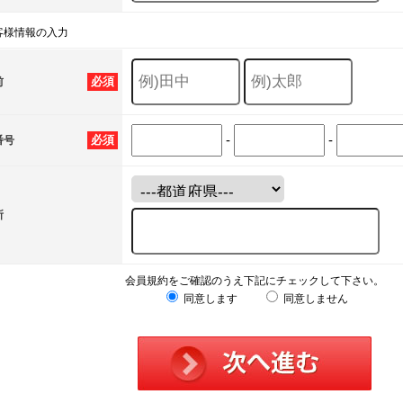
客様情報の入力
必須
前
-
-
必須
番号
所
会員規約をご確認のうえ下記にチェックして下さい。
同意します
同意しません