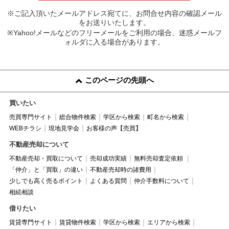
※ご記入頂いたメールアドレス宛てに、お問合せ内容の確認メール
をお送りいたします。
※Yahoo!メールなどのフリーメールをご利用の場合、迷惑メールフ
ォルダに入る場合があります。
このページの先頭へ
買いたい
売買専門サイト
総合物件検索
学区から検索
町名から検索
WEBチラシ
現地見学会
お客様の声【売買】
不動産売却について
不動産売却・買取について
売却成功実績
無料売却査定依頼
「仲介」と「買取」の違い
不動産売却時の諸費用
少しでも高く売るポイント
よくある質問
仲介手数料について
相続相談
借りたい
賃貸専門サイト
賃貸物件検索
学区から検索
エリアから検索