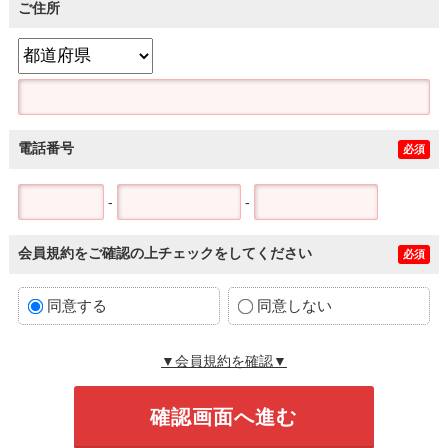
ご住所
電話番号
必須
-
-
会員規約をご確認の上チェックをしてください
必須
同意する
同意しない
▼会員規約を確認▼