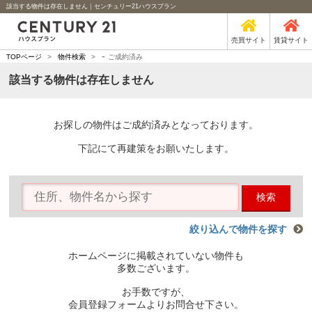
該当する物件は存在しません｜センチュリー21ハウスプラン
売買サイト
賃貸サイト
-
TOPページ
>
物件検索
>
ご成約済み
該当する物件は存在しません
お探しの物件はご成約済みとなっております。
下記にて再建策をお願いたします。
検索
絞り込んで物件を探す
ホームページに掲載されていない物件も
多数ございます。
お手数ですが、
会員登録フォームよりお問合せ下さい。