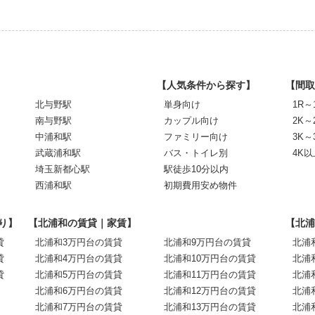
【人気条件から探す】
【間取
北与野駅
単身向け
1R～
南与野駅
カップル向け
2K～
中浦和駅
ファミリー向け
3K～
武蔵浦和駅
バス・トイレ別
4K以
埼玉新都心駅
駅徒歩10分以内
西浦和駅
初期費用安め物件
り】
【北浦和の賃貸｜家賃】
【北浦
貸
北浦和3万円台の賃貸
北浦和9万円台の賃貸
北浦
貸
北浦和4万円台の賃貸
北浦和10万円台の賃貸
北浦
貸
北浦和5万円台の賃貸
北浦和11万円台の賃貸
北浦
北浦和6万円台の賃貸
北浦和12万円台の賃貸
北浦
北浦和7万円台の賃貸
北浦和13万円台の賃貸
北浦