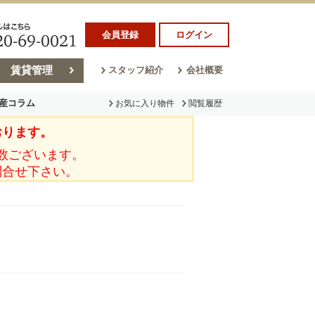
会員登録
ログイン
賃貸管理
スタッフ紹介
会社概要
産コラム
お気に入り物件
閲覧履歴
おります。
ラム
売却コラム
数ございます。
問合せ下さい。