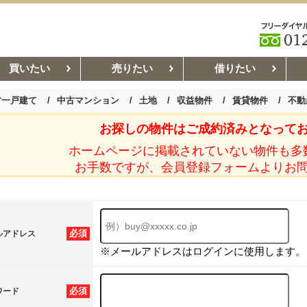
買いたい
売りたい
借りたい
古一戸建て
中古マンション
土地
収益物件
賃貸物件
不動
お探しの物件はご成約済みとなって
お部屋探しコラム
賃貸管理コ
ホームページに掲載されていない物件も多
お手数ですが、会員登録フォームよりお
必須
ルアドレス
※メールアドレスはログインに使用します。
必須
ワード