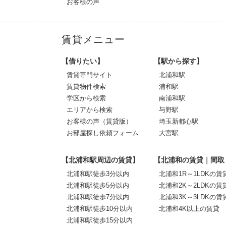
お客様の声
賃貸メニュー
【借りたい】
【駅から探す】
賃貸専門サイト
北浦和駅
賃貸物件検索
浦和駅
学区から検索
南浦和駅
エリアから検索
与野駅
お客様の声（賃貸版）
埼玉新都心駅
お部屋探し依頼フォーム
大宮駅
【北浦和駅周辺の賃貸】
【北浦和の賃貸｜間取
北浦和駅徒歩3分以内
北浦和1R～1LDKの賃
北浦和駅徒歩5分以内
北浦和2K～2LDKの賃
北浦和駅徒歩7分以内
北浦和3K～3LDKの賃
北浦和駅徒歩10分以内
北浦和4K以上の賃貸
北浦和駅徒歩15分以内