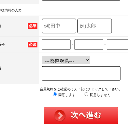
客様情報の入力
必須
前
-
-
必須
番号
所
会員規約をご確認のうえ下記にチェックして下さい。
同意します
同意しません