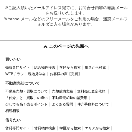
※ご記入頂いたメールアドレス宛てに、お問合せ内容の確認メール
をお送りいたします。
※Yahoo!メールなどのフリーメールをご利用の場合、迷惑メールフ
ォルダに入る場合があります。
このページの先頭へ
買いたい
売買専門サイト
総合物件検索
学区から検索
町名から検索
WEBチラシ
現地見学会
お客様の声【売買】
不動産売却について
不動産売却・買取について
売却成功実績
無料売却査定依頼
「仲介」と「買取」の違い
不動産売却時の諸費用
少しでも高く売るポイント
よくある質問
仲介手数料について
相続相談
借りたい
賃貸専門サイト
賃貸物件検索
学区から検索
エリアから検索