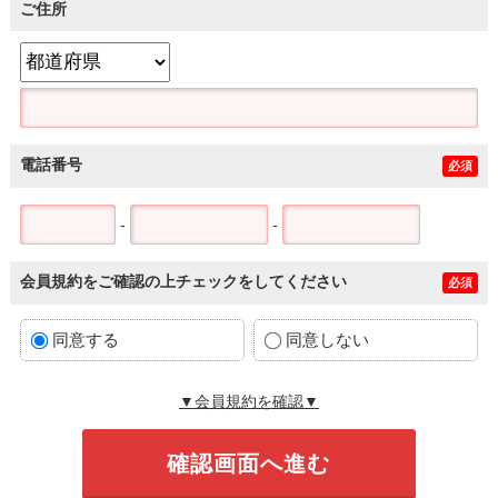
ご住所
電話番号
必須
-
-
会員規約をご確認の上チェックをしてください
必須
同意する
同意しない
▼会員規約を確認▼