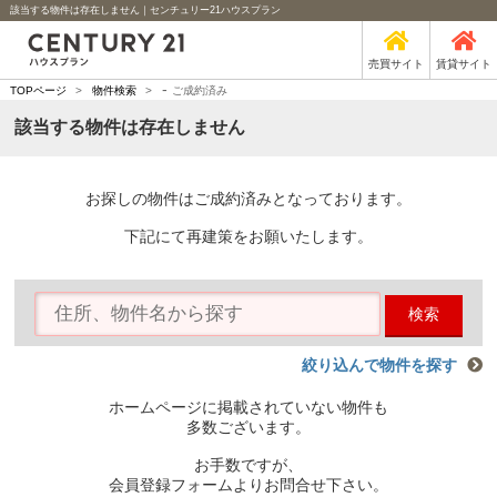
該当する物件は存在しません｜センチュリー21ハウスプラン
売買サイト
賃貸サイト
-
TOPページ
>
物件検索
>
ご成約済み
該当する物件は存在しません
お探しの物件はご成約済みとなっております。
下記にて再建策をお願いたします。
検索
絞り込んで物件を探す
ホームページに掲載されていない物件も
多数ございます。
お手数ですが、
会員登録フォームよりお問合せ下さい。