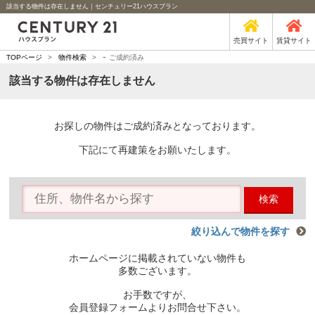
該当する物件は存在しません｜センチュリー21ハウスプラン
売買サイト
賃貸サイト
-
TOPページ
>
物件検索
>
ご成約済み
該当する物件は存在しません
お探しの物件はご成約済みとなっております。
下記にて再建策をお願いたします。
検索
絞り込んで物件を探す
ホームページに掲載されていない物件も
多数ございます。
お手数ですが、
会員登録フォームよりお問合せ下さい。