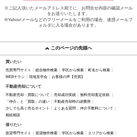
※ご記入頂いたメールアドレス宛てに、お問合せ内容の確認メール
をお送りいたします。
※Yahoo!メールなどのフリーメールをご利用の場合、迷惑メールフ
ォルダに入る場合があります。
このページの先頭へ
買いたい
売買専門サイト
総合物件検索
学区から検索
町名から検索
WEBチラシ
現地見学会
お客様の声【売買】
不動産売却について
不動産売却・買取について
売却成功実績
無料売却査定依頼
「仲介」と「買取」の違い
不動産売却時の諸費用
少しでも高く売るポイント
よくある質問
仲介手数料について
相続相談
借りたい
賃貸専門サイト
賃貸物件検索
学区から検索
エリアから検索