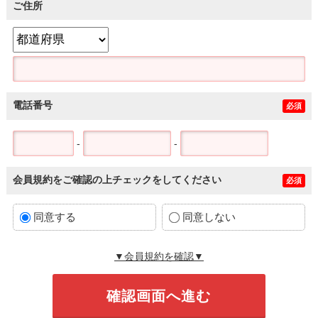
ご住所
電話番号
必須
-
-
会員規約をご確認の上チェックをしてください
必須
同意する
同意しない
▼会員規約を確認▼