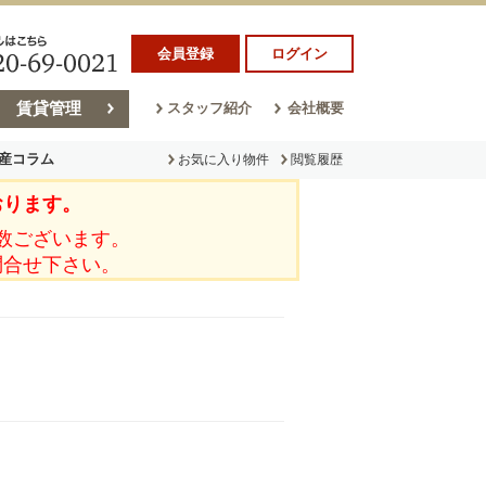
会員登録
ログイン
賃貸管理
スタッフ紹介
会社概要
産コラム
お気に入り物件
閲覧履歴
おります。
ラム
売却コラム
数ございます。
問合せ下さい。