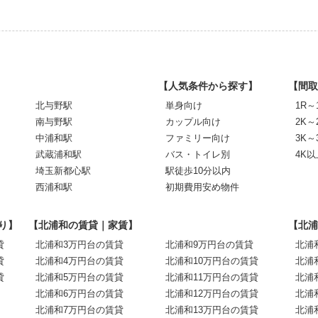
【人気条件から探す】
【間取
北与野駅
単身向け
1R～
南与野駅
カップル向け
2K～
中浦和駅
ファミリー向け
3K～
武蔵浦和駅
バス・トイレ別
4K以
埼玉新都心駅
駅徒歩10分以内
西浦和駅
初期費用安め物件
り】
【北浦和の賃貸｜家賃】
【北浦
貸
北浦和3万円台の賃貸
北浦和9万円台の賃貸
北浦
貸
北浦和4万円台の賃貸
北浦和10万円台の賃貸
北浦
貸
北浦和5万円台の賃貸
北浦和11万円台の賃貸
北浦
北浦和6万円台の賃貸
北浦和12万円台の賃貸
北浦
北浦和7万円台の賃貸
北浦和13万円台の賃貸
北浦