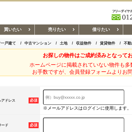
買いたい
売りたい
借りたい
古一戸建て
中古マンション
土地
収益物件
賃貸物件
不動
お探しの物件はご成約済みとなって
お部屋探しコラム
賃貸管理コ
ホームページに掲載されていない物件も多
お手数ですが、会員登録フォームよりお
必須
ルアドレス
※メールアドレスはログインに使用します。
必須
ワード