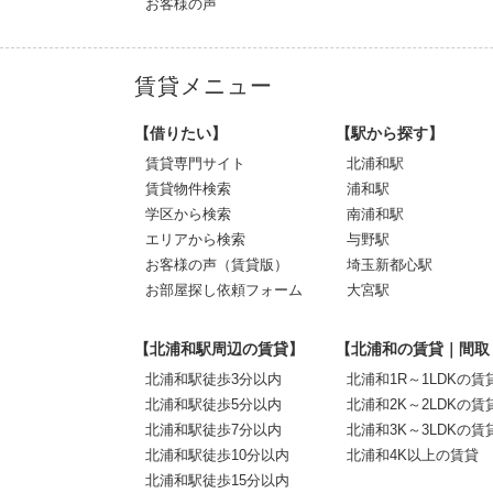
お客様の声
賃貸メニュー
【借りたい】
【駅から探す】
賃貸専門サイト
北浦和駅
賃貸物件検索
浦和駅
学区から検索
南浦和駅
エリアから検索
与野駅
お客様の声（賃貸版）
埼玉新都心駅
お部屋探し依頼フォーム
大宮駅
【北浦和駅周辺の賃貸】
【北浦和の賃貸｜間取
北浦和駅徒歩3分以内
北浦和1R～1LDKの賃
北浦和駅徒歩5分以内
北浦和2K～2LDKの賃
北浦和駅徒歩7分以内
北浦和3K～3LDKの賃
北浦和駅徒歩10分以内
北浦和4K以上の賃貸
北浦和駅徒歩15分以内