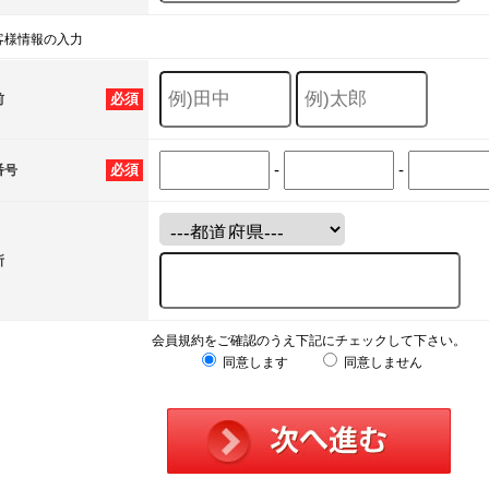
客様情報の入力
必須
前
-
-
必須
番号
所
会員規約をご確認のうえ下記にチェックして下さい。
同意します
同意しません