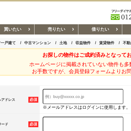
買いたい
売りたい
借りたい
古一戸建て
中古マンション
土地
収益物件
賃貸物件
不動
お探しの物件はご成約済みとなって
お部屋探しコラム
賃貸管理コ
ホームページに掲載されていない物件も多
お手数ですが、会員登録フォームよりお
必須
ルアドレス
※メールアドレスはログインに使用します。
必須
ワード