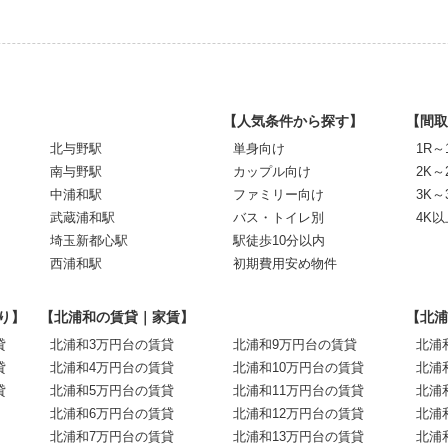
【人気条件から探す】
【間取
北与野駅
単身向け
1R～
南与野駅
カップル向け
2K～
中浦和駅
ファミリー向け
3K～
武蔵浦和駅
バス・トイレ別
4K以
埼玉新都心駅
駅徒歩10分以内
西浦和駅
初期費用安め物件
り】
【北浦和の賃貸｜家賃】
【北浦
貸
北浦和3万円台の賃貸
北浦和9万円台の賃貸
北浦
貸
北浦和4万円台の賃貸
北浦和10万円台の賃貸
北浦
貸
北浦和5万円台の賃貸
北浦和11万円台の賃貸
北浦
北浦和6万円台の賃貸
北浦和12万円台の賃貸
北浦
北浦和7万円台の賃貸
北浦和13万円台の賃貸
北浦