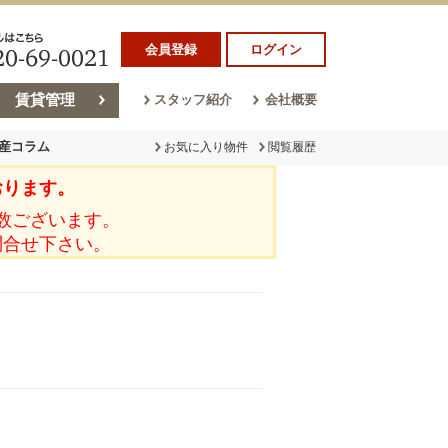
会員登録
ログイン
賃貸管理
スタッフ紹介
会社概要
産コラム
お気に入り物件
閲覧履歴
おります。
ラム
売却コラム
数ございます。
問合せ下さい。