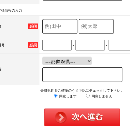
客様情報の入力
必須
前
-
-
必須
番号
所
会員規約をご確認のうえ下記にチェックして下さい。
同意します
同意しません