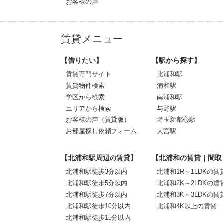
お客様の声
賃貸メニュー
【借りたい】
【駅から探す】
賃貸専門サイト
北浦和駅
賃貸物件検索
浦和駅
学区から検索
南浦和駅
エリアから検索
与野駅
お客様の声（賃貸版）
埼玉新都心駅
お部屋探し依頼フォーム
大宮駅
【北浦和駅周辺の賃貸】
【北浦和の賃貸｜間取
北浦和駅徒歩3分以内
北浦和1R～1LDKの賃
北浦和駅徒歩5分以内
北浦和2K～2LDKの賃
北浦和駅徒歩7分以内
北浦和3K～3LDKの賃
北浦和駅徒歩10分以内
北浦和4K以上の賃貸
北浦和駅徒歩15分以内