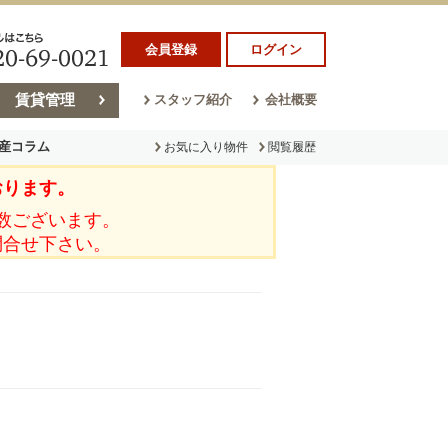
会員登録
ログイン
賃貸管理
スタッフ紹介
会社概要
産コラム
お気に入り物件
閲覧履歴
おります。
ラム
売却コラム
数ございます。
問合せ下さい。