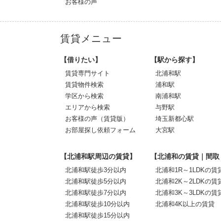
お客様の声
賃貸メニュー
【借りたい】
【駅から探す】
賃貸専門サイト
北浦和駅
賃貸物件検索
浦和駅
学区から検索
南浦和駅
エリアから検索
与野駅
お客様の声（賃貸版）
埼玉新都心駅
お部屋探し依頼フォーム
大宮駅
【北浦和駅周辺の賃貸】
【北浦和の賃貸｜間取
北浦和駅徒歩3分以内
北浦和1R～1LDKの賃
北浦和駅徒歩5分以内
北浦和2K～2LDKの賃
北浦和駅徒歩7分以内
北浦和3K～3LDKの賃
北浦和駅徒歩10分以内
北浦和4K以上の賃貸
北浦和駅徒歩15分以内