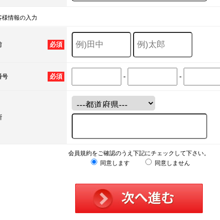
客様情報の入力
必須
前
-
-
必須
番号
所
会員規約をご確認のうえ下記にチェックして下さい。
同意します
同意しません