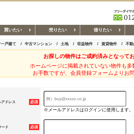
買いたい
売りたい
借りたい
古一戸建て
中古マンション
土地
収益物件
賃貸物件
不動
お探しの物件はご成約済みとなって
お部屋探しコラム
賃貸管理コ
ホームページに掲載されていない物件も多
お手数ですが、会員登録フォームよりお
必須
ルアドレス
※メールアドレスはログインに使用します。
必須
ワード