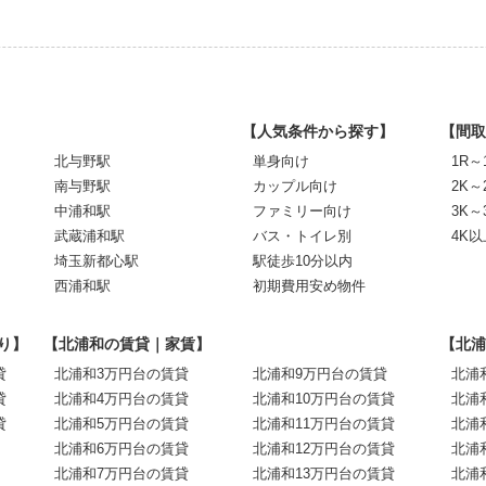
【人気条件から探す】
【間取
北与野駅
単身向け
1R～
南与野駅
カップル向け
2K～
中浦和駅
ファミリー向け
3K～
武蔵浦和駅
バス・トイレ別
4K以
埼玉新都心駅
駅徒歩10分以内
西浦和駅
初期費用安め物件
り】
【北浦和の賃貸｜家賃】
【北浦
貸
北浦和3万円台の賃貸
北浦和9万円台の賃貸
北浦
貸
北浦和4万円台の賃貸
北浦和10万円台の賃貸
北浦
貸
北浦和5万円台の賃貸
北浦和11万円台の賃貸
北浦
北浦和6万円台の賃貸
北浦和12万円台の賃貸
北浦
北浦和7万円台の賃貸
北浦和13万円台の賃貸
北浦