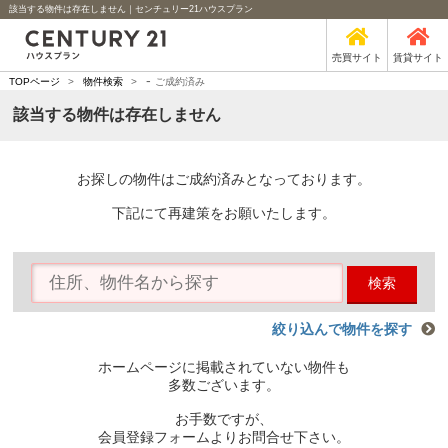
該当する物件は存在しません｜センチュリー21ハウスプラン
売買サイト
賃貸サイト
-
TOPページ
>
物件検索
>
ご成約済み
該当する物件は存在しません
お探しの物件はご成約済みとなっております。
下記にて再建策をお願いたします。
検索
絞り込んで物件を探す
ホームページに掲載されていない物件も
多数ございます。
お手数ですが、
会員登録フォームよりお問合せ下さい。