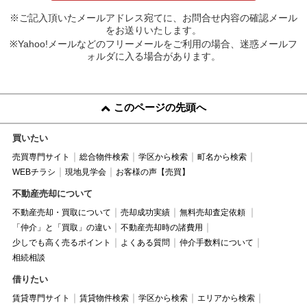
※ご記入頂いたメールアドレス宛てに、お問合せ内容の確認メール
をお送りいたします。
※Yahoo!メールなどのフリーメールをご利用の場合、迷惑メールフ
ォルダに入る場合があります。
このページの先頭へ
買いたい
売買専門サイト
総合物件検索
学区から検索
町名から検索
WEBチラシ
現地見学会
お客様の声【売買】
不動産売却について
不動産売却・買取について
売却成功実績
無料売却査定依頼
「仲介」と「買取」の違い
不動産売却時の諸費用
少しでも高く売るポイント
よくある質問
仲介手数料について
相続相談
借りたい
賃貸専門サイト
賃貸物件検索
学区から検索
エリアから検索