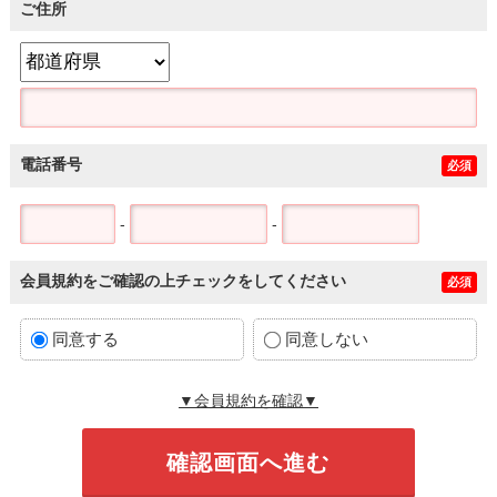
ご住所
電話番号
必須
-
-
会員規約をご確認の上チェックをしてください
必須
同意する
同意しない
▼会員規約を確認▼