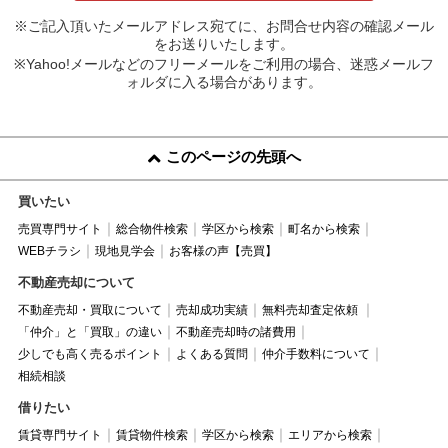
※ご記入頂いたメールアドレス宛てに、お問合せ内容の確認メール
をお送りいたします。
※Yahoo!メールなどのフリーメールをご利用の場合、迷惑メールフ
ォルダに入る場合があります。
このページの先頭へ
買いたい
売買専門サイト
総合物件検索
学区から検索
町名から検索
WEBチラシ
現地見学会
お客様の声【売買】
不動産売却について
不動産売却・買取について
売却成功実績
無料売却査定依頼
「仲介」と「買取」の違い
不動産売却時の諸費用
少しでも高く売るポイント
よくある質問
仲介手数料について
相続相談
借りたい
賃貸専門サイト
賃貸物件検索
学区から検索
エリアから検索