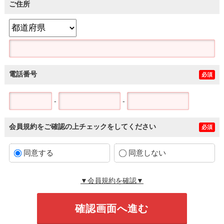
ご住所
電話番号
必須
-
-
会員規約をご確認の上チェックをしてください
必須
同意する
同意しない
▼会員規約を確認▼