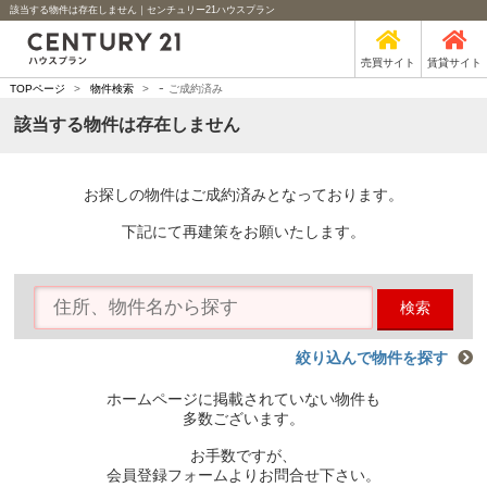
該当する物件は存在しません｜センチュリー21ハウスプラン
売買サイト
賃貸サイト
-
TOPページ
>
物件検索
>
ご成約済み
該当する物件は存在しません
お探しの物件はご成約済みとなっております。
下記にて再建策をお願いたします。
検索
絞り込んで物件を探す
ホームページに掲載されていない物件も
多数ございます。
お手数ですが、
会員登録フォームよりお問合せ下さい。