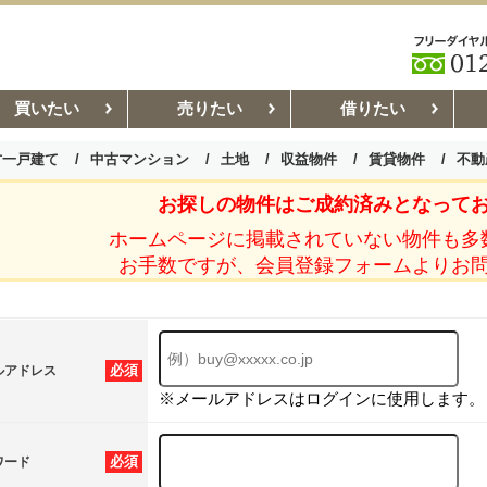
買いたい
売りたい
借りたい
古一戸建て
中古マンション
土地
収益物件
賃貸物件
不動
お探しの物件はご成約済みとなって
お部屋探しコラム
賃貸管理コ
ホームページに掲載されていない物件も多
お手数ですが、会員登録フォームよりお
必須
ルアドレス
※メールアドレスはログインに使用します。
必須
ワード