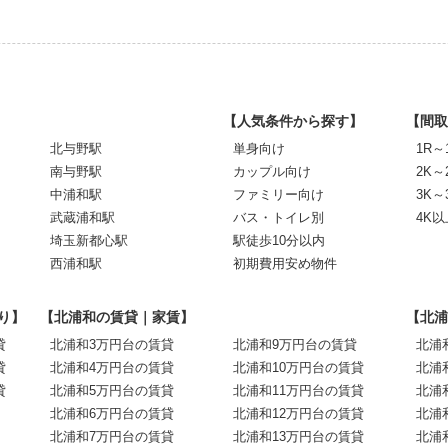
【人気条件から探す】
【間取
北与野駅
単身向け
1R～
南与野駅
カップル向け
2K～
中浦和駅
ファミリー向け
3K～
武蔵浦和駅
バス・トイレ別
4K以
埼玉新都心駅
駅徒歩10分以内
西浦和駅
初期費用安め物件
り】
【北浦和の賃貸｜家賃】
【北浦
貸
北浦和3万円台の賃貸
北浦和9万円台の賃貸
北浦
貸
北浦和4万円台の賃貸
北浦和10万円台の賃貸
北浦
貸
北浦和5万円台の賃貸
北浦和11万円台の賃貸
北浦
北浦和6万円台の賃貸
北浦和12万円台の賃貸
北浦
北浦和7万円台の賃貸
北浦和13万円台の賃貸
北浦