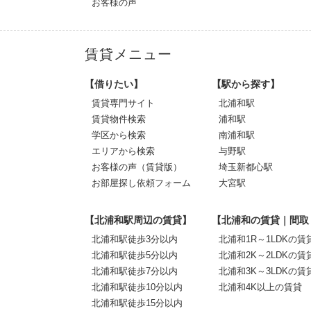
お客様の声
賃貸メニュー
【借りたい】
【駅から探す】
賃貸専門サイト
北浦和駅
賃貸物件検索
浦和駅
学区から検索
南浦和駅
エリアから検索
与野駅
お客様の声（賃貸版）
埼玉新都心駅
お部屋探し依頼フォーム
大宮駅
【北浦和駅周辺の賃貸】
【北浦和の賃貸｜間取
北浦和駅徒歩3分以内
北浦和1R～1LDKの賃
北浦和駅徒歩5分以内
北浦和2K～2LDKの賃
北浦和駅徒歩7分以内
北浦和3K～3LDKの賃
北浦和駅徒歩10分以内
北浦和4K以上の賃貸
北浦和駅徒歩15分以内