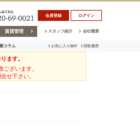
会員登録
ログイン
賃貸管理
スタッフ紹介
会社概要
産コラム
お気に入り物件
閲覧履歴
おります。
ラム
売却コラム
数ございます。
問合せ下さい。