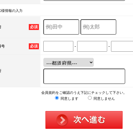
客様情報の入力
必須
前
-
-
必須
番号
所
会員規約をご確認のうえ下記にチェックして下さい。
同意します
同意しません